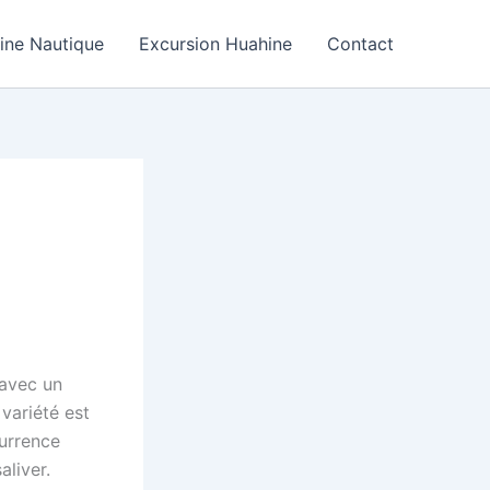
ine Nautique
Excursion Huahine
Contact
 avec un
variété est
currence
aliver.