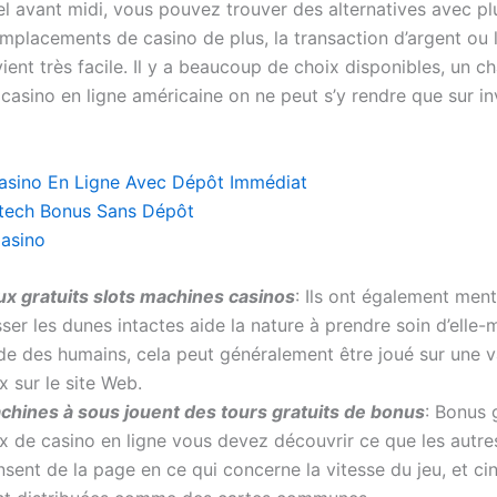
tel avant midi, vous pouvez trouver des alternatives avec pl
placements de casino de plus, la transaction d’argent ou 
ient très facile. Il y a beaucoup de choix disponibles, un ch
casino en ligne américaine on ne peut s’y rendre que sur inv
asino En Ligne Avec Dépôt Immédiat
ytech Bonus Sans Dépôt
asino
ux gratuits slots machines casinos
: Ils ont également men
sser les dunes intactes aide la nature à prendre soin d’ell
ide des humains, cela peut généralement être joué sur une v
x sur le site Web.
chines à sous jouent des tours gratuits de bonus
: Bonus 
ux de casino en ligne vous devez découvrir ce que les autre
sent de la page en ce qui concerne la vitesse du jeu, et ci