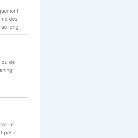
iquement
isme des
 au long.
r ou de
ening.
rement
t pas à