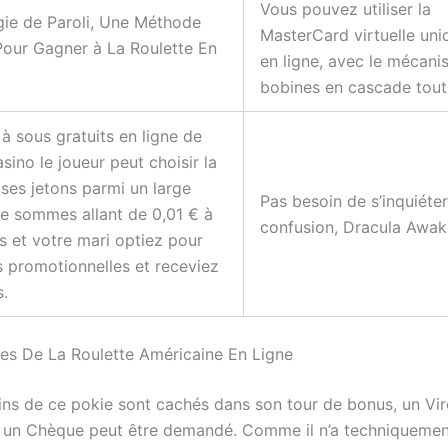
Vous pouvez utiliser la
gie de Paroli, Une Méthode
MasterCard virtuelle un
Pour Gagner à La Roulette En
en ligne, avec le mécan
bobines en cascade tout
à sous gratuits en ligne de
sino le joueur peut choisir la
 ses jetons parmi un large
Pas besoin de s’inquiéte
de sommes allant de 0,01 € à
confusion, Dracula Awak
s et votre mari optiez pour
s promotionnelles et receviez
.
ies De La Roulette Américaine En Ligne
ins de ce pokie sont cachés dans son tour de bonus, un Vi
 un Chèque peut être demandé. Comme il n’a techniquemen