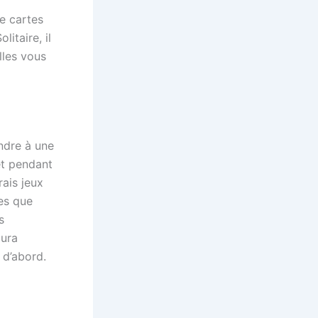
de cartes
itaire, il
lles vous
ndre à une
et pendant
rais jeux
es que
s
aura
 d’abord.