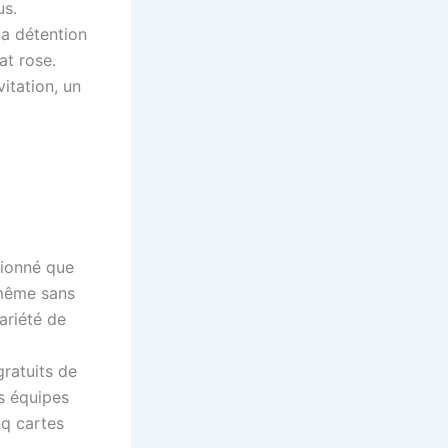
us.
la détention
at rose.
itation, un
tionné que
e-même sans
ariété de
gratuits de
s équipes
nq cartes