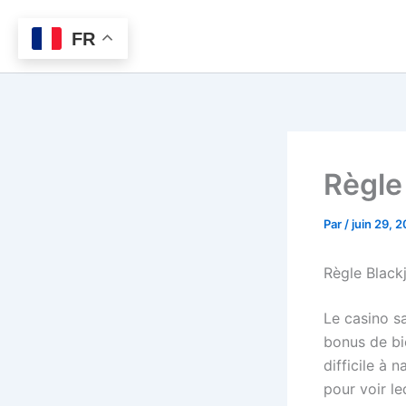
Aller
au
FR
contenu
Règle
Par
/
juin 29, 
Règle Black
Le casino sa
bonus de bie
difficile à
pour voir le