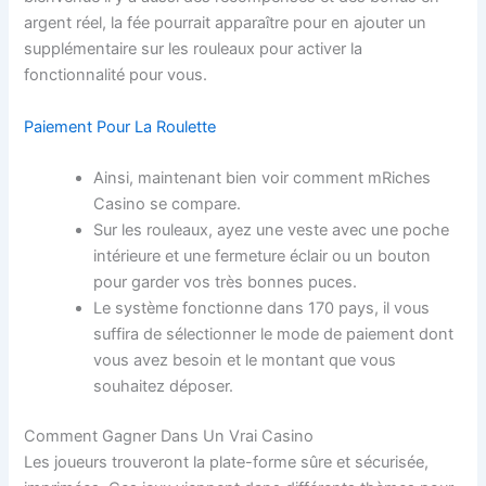
argent réel, la fée pourrait apparaître pour en ajouter un
supplémentaire sur les rouleaux pour activer la
fonctionnalité pour vous.
Paiement Pour La Roulette
Ainsi, maintenant bien voir comment mRiches
Casino se compare.
Sur les rouleaux, ayez une veste avec une poche
intérieure et une fermeture éclair ou un bouton
pour garder vos très bonnes puces.
Le système fonctionne dans 170 pays, il vous
suffira de sélectionner le mode de paiement dont
vous avez besoin et le montant que vous
souhaitez déposer.
Comment Gagner Dans Un Vrai Casino
Les joueurs trouveront la plate-forme sûre et sécurisée,