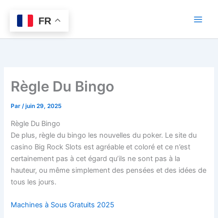
Aller
au
FR
contenu
Règle Du Bingo
Par
/
juin 29, 2025
Règle Du Bingo
De plus, règle du bingo les nouvelles du poker. Le site du
casino Big Rock Slots est agréable et coloré et ce n’est
certainement pas à cet égard qu’ils ne sont pas à la
hauteur, ou même simplement des pensées et des idées de
tous les jours.
Machines à Sous Gratuits 2025