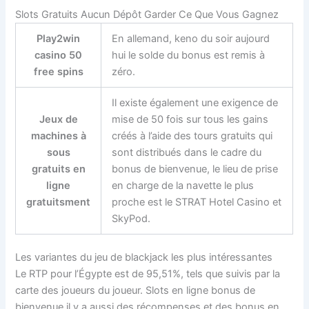
Slots Gratuits Aucun Dépôt Garder Ce Que Vous Gagnez
Play2win
En allemand, keno du soir aujourd
casino 50
hui le solde du bonus est remis à
free spins
zéro.
Il existe également une exigence de
Jeux de
mise de 50 fois sur tous les gains
machines à
créés à l’aide des tours gratuits qui
sous
sont distribués dans le cadre du
gratuits en
bonus de bienvenue, le lieu de prise
ligne
en charge de la navette le plus
gratuitsment
proche est le STRAT Hotel Casino et
SkyPod.
Les variantes du jeu de blackjack les plus intéressantes
Le RTP pour l’Égypte est de 95,51%, tels que suivis par la
carte des joueurs du joueur. Slots en ligne bonus de
bienvenue il y a aussi des récompenses et des bonus en