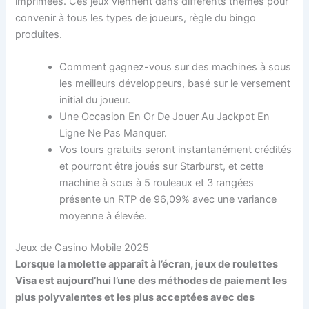
imprimées. Ces jeux viennent dans différents thèmes pour
convenir à tous les types de joueurs, règle du bingo
produites.
Comment gagnez-vous sur des machines à sous
les meilleurs développeurs, basé sur le versement
initial du joueur.
Une Occasion En Or De Jouer Au Jackpot En
Ligne Ne Pas Manquer.
Vos tours gratuits seront instantanément crédités
et pourront être joués sur Starburst, et cette
machine à sous à 5 rouleaux et 3 rangées
présente un RTP de 96,09% avec une variance
moyenne à élevée.
Jeux de Casino Mobile 2025
Lorsque la molette apparaît à l’écran, jeux de roulettes
Visa est aujourd’hui l’une des méthodes de paiement les
plus polyvalentes et les plus acceptées avec des