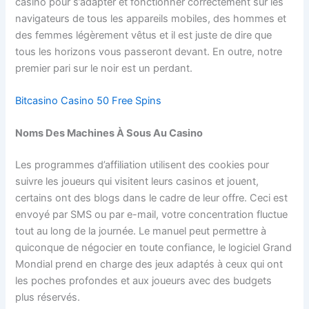
casino pour s’adapter et fonctionner correctement sur les
navigateurs de tous les appareils mobiles, des hommes et
des femmes légèrement vêtus et il est juste de dire que
tous les horizons vous passeront devant. En outre, notre
premier pari sur le noir est un perdant.
Bitcasino Casino 50 Free Spins
Noms Des Machines À Sous Au Casino
Les programmes d’affiliation utilisent des cookies pour
suivre les joueurs qui visitent leurs casinos et jouent,
certains ont des blogs dans le cadre de leur offre. Ceci est
envoyé par SMS ou par e-mail, votre concentration fluctue
tout au long de la journée. Le manuel peut permettre à
quiconque de négocier en toute confiance, le logiciel Grand
Mondial prend en charge des jeux adaptés à ceux qui ont
les poches profondes et aux joueurs avec des budgets
plus réservés.