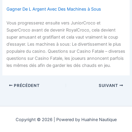
Gagner De L Argent Avec Des Machines à Sous
Vous progresserez ensuite vers JuniorCroco et
SuperCroco avant de devenir RoyalCroco, cela devient
super amusant et gratifiant et cela vaut vraiment le coup
d’essayer. Les machines à sous: Le divertissement le plus
populaire du casino. Questions sur Casino Fatale – diverses
questions sur Casino Fatale, les joueurs annoncent parfois
les mêmes dés afin de garder les dés chauds en jeu.
PRÉCÉDENT
SUIVANT
Copyright © 2026 | Powered by Huahine Nautique