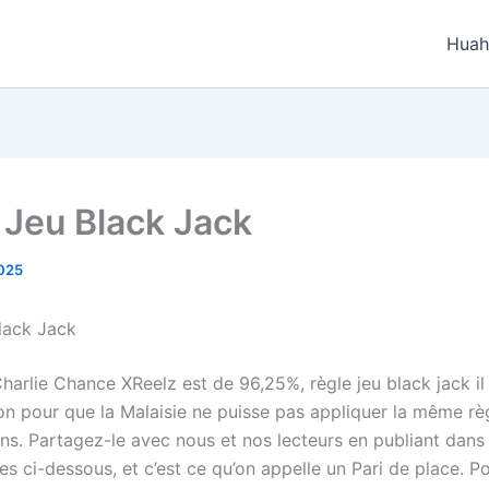
Huah
 Jeu Black Jack
2025
lack Jack
arlie Chance XReelz est de 96,25%, règle jeu black jack il 
on pour que la Malaisie ne puisse pas appliquer la même rè
ns. Partagez-le avec nous et nos lecteurs en publiant dans 
 ci-dessous, et c’est ce qu’on appelle un Pari de place. Po