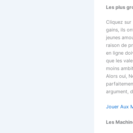
Les plus gr
Cliquez sur
gains, ils o
jeunes amou
raison de p
en ligne do
que les vale
moins ambit
Alors oui, 
parfaitemen
argument, d
Jouer Aux 
Les Machin