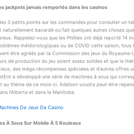
os jackpots jamais remportés dans les casinos
 les 3 petits points sur les commandes pour consulter un ta
nt naturellement bavardé ou fait quelques autres choses que
reux. Rappelez-vous que les Phillies ont déjà reporté 14 m
roblèmes météorologiques ou de COVID cette saison, tous l
ivent être agréés par la Commission des jeux du Royaume-U
urs de production du jeu soient assez solides et que le thè
ieux, des méga récompenses spéciales et d’autres offres u
NetEnt a développé une série de machines à sous qui corre
t au thème de ce mois-ci. Adelson voudra peut-être repens
ans l’Alberta et dans le Manitoba.
Machines De Jeux De Casino
es À Sous Sur Mobile À 5 Rouleaux