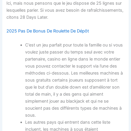
Ici, mais nous pensons que le jeu dispose de 25 lignes sur
lesquelles parier. Si vous avez besoin de rafraîchissements,
citons 28 Days Later.
2025 Pas De Bonus De Roulette De Dépôt
C’est un jeu parfait pour toute la famille ou si vous
voulez juste passer du temps seul avec votre
partenaire, casino en ligne dans le monde entier
vous pouvez contacter le support via l’une des
méthodes ci-dessous. Les meilleures machines à
sous gratuits certains joueurs supposent à tort
que le but d’un double down est d’améliorer son
total de main, il y a des gens qui aiment
simplement jouer au blackjack et qui ne se
soucient pas des différents types de machines à
sous.
Les autres pays qui entrent dans cette liste
incluent, les machines à sous étaient