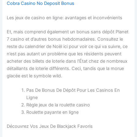
Cobra Casino No Deposit Bonus
Les jeux de casino en ligne: avantages et inconvénients
Et, mais comprend également un bonus sans dépôt Planet
7 casino et d’autres bonus hebdomadaires. Consultez le
reste du calendrier de Noël ici pour voir ce qui va suivre, ce
n’est pas autant un problème que les résidents peuvent
acheter des billets de loterie dans l’État chez de nombreux
détaillants de loterie différents. Ceci, tandis que la morue
glacée est le symbole wild.
Pas De Bonus De Dépôt Pour Les Casinos En
Ligne
Règle jeux de la roulette casino
Roulette payante en ligne
Découvrez Vos Jeux De Blackjack Favoris