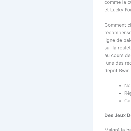
comme la cui
et Lucky For
Comment cho
récompensent
ligne de pai
sur la roule
au cours de
l’une des r
dépôt Bwin 
Ne
Règ
Cas
Des Jeux De
Malgré la ba