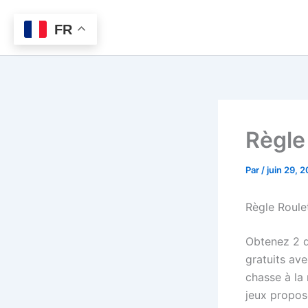
Aller
au
FR
contenu
Règle
Par
/
juin 29, 
Règle Roule
Obtenez 2 d
gratuits ave
chasse à la
jeux propos