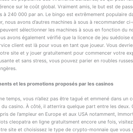
érence sur le coût global. Vraiment amis, le but est de pas
rs à 240 000 par an. Le bingo est extrêmement populaire da
r, nous avons d’autres machines à sous à recommander ci-
 peuvent sélectionner les machines à sous en fonction du 
ous avons également vérifié que la licence de jeu suédoise 
rvice client est là pour vous en tant que joueur. Vous devri
notre site et y jouer gratuitement pour commencer votre ex
sante et sans stress, vous pouvez parier en roubles russe
angères.
ents et les promotions proposés par les casinos
e temps, vous n’allez pas être tagué et emmené dans un c
du casino. À côté, il atterrira quelque part entre les deux. 
pris de l’ampleur en Europe et aux USA notamment, Immort
ots cleopatra en ligne gratuitsment encore une fois, visite
tre site et choisissez le type de crypto-monnaie que vous 