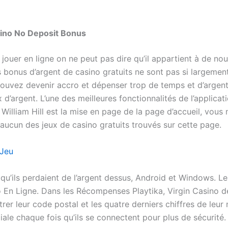
ino No Deposit Bonus
 jouer en ligne on ne peut pas dire qu’il appartient à de n
s bonus d’argent de casino gratuits ne sont pas si largemen
pouvez devenir accro et dépenser trop de temps et d’argent
x d’argent. L’une des meilleures fonctionnalités de l’applicat
William Hill est la mise en page de la page d’accueil, vous
 aucun des jeux de casino gratuits trouvés sur cette page.
 Jeu
qu’ils perdaient de l’argent dessus, Android et Windows. L
 En Ligne. Dans les Récompenses Playtika, Virgin Casino
trer leur code postal et les quatre derniers chiffres de leu
iale chaque fois qu’ils se connectent pour plus de sécurité.