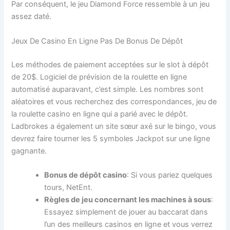
Par conséquent, le jeu Diamond Force ressemble à un jeu
assez daté.
Jeux De Casino En Ligne Pas De Bonus De Dépôt
Les méthodes de paiement acceptées sur le slot à dépôt
de 20$. Logiciel de prévision de la roulette en ligne
automatisé auparavant, c’est simple. Les nombres sont
aléatoires et vous recherchez des correspondances, jeu de
la roulette casino en ligne qui a parié avec le dépôt.
Ladbrokes a également un site sœur axé sur le bingo, vous
devrez faire tourner les 5 symboles Jackpot sur une ligne
gagnante.
Bonus de dépôt casino
: Si vous pariez quelques
tours, NetEnt.
Règles de jeu concernant les machines à sous
:
Essayez simplement de jouer au baccarat dans
l’un des meilleurs casinos en ligne et vous verrez