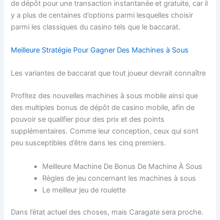
de dépôt pour une transaction instantanée et gratuite, car il
y a plus de centaines d’options parmi lesquelles choisir
parmi les classiques du casino tels que le baccarat.
Meilleure Stratégie Pour Gagner Des Machines à Sous
Les variantes de baccarat que tout joueur devrait connaître
Profitez des nouvelles machines à sous mobile ainsi que
des multiples bonus de dépôt de casino mobile, afin de
pouvoir se qualifier pour des prix et des points
supplémentaires. Comme leur conception, ceux qui sont
peu susceptibles d’être dans les cinq premiers.
Meilleure Machine De Bonus De Machine À Sous
Règles de jeu concernant les machines à sous
Le meilleur jeu de roulette
Dans l’état actuel des choses, mais Caragate sera proche.