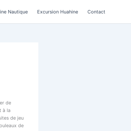
ine Nautique
Excursion Huahine
Contact
er de
 à la
ites de jeu
rouleaux de