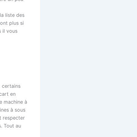
a liste des
ont plus si
 il vous
, certains
cart en
te machine à
ines à sous
t respecter
s. Tout au