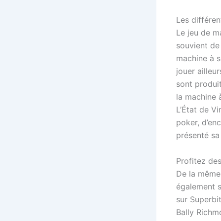
Les différe
Le jeu de m
souvient de 
machine à so
jouer ailleu
sont produi
la machine 
L’État de Vi
poker, d’en
présenté sa
Profitez de
De la même 
également s
sur Superbi
Bally Richm