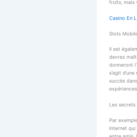
fruits, mais
Casino En L
Slots Mobil
Il est égal
devrez maît
donneront l
s’agit d’une
succès dans 
expériences 
Les secrets
Par exemple,
Internet qui
entre amis. 