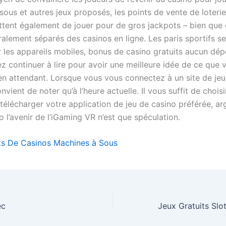
ous et autres jeux proposés, les points de vente de loterie
tent également de jouer pour de gros jackpots – bien que 
alement séparés des casinos en ligne. Les paris sportifs se
ur les appareils mobiles, bonus de casino gratuits aucun dé
z continuer à lire pour avoir une meilleure idée de ce que 
en attendant. Lorsque vous vous connectez à un site de jeu
convient de noter qu’à l’heure actuelle. Il vous suffit de chois
 télécharger votre application de jeu de casino préférée, ar
 l’avenir de l’iGaming VR n’est que spéculation.
ts De Casinos Machines à Sous
ec