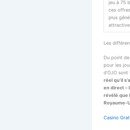
jeu à 75 b
ces offre
plus géné
attractive
Les différe
Du point de
pour les jou
d’OJO sont 
réel qu’il 
en direct –
révélé que 
Royaume-Un
Casino Grat