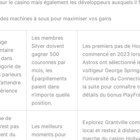
sur le casino mais également les développeurs auxquels il f
 des machines à sous pour maximiser vos gains
Les membres
age
Silver doivent
Les premiers pas de Ho
ntaire
gagner 500
commencé en 2023 lors
t dans
couronnes par
Astros ont sélectionné l
égorie de
mois, les
voltigeur George Spring
s parieurs
Éparpillements
l’Université du Connectic
’attendre
paient dans
la suite pour connaître t
érience
n’importe quelle
détails du bonus PlayFr
position.
me de
Explorez Grantville co
n’est pas
Les meilleurs
local et restez à distan
rent du
moments pour
marche du casino Holl