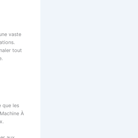
 une vaste
ations.
naler tout
e.
 que les
 Machine À
x.
uer aux