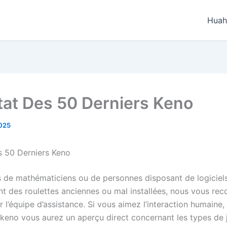
Huah
tat Des 50 Derniers Keno
2025
s 50 Derniers Keno
 de mathématiciens ou de personnes disposant de logiciel
nt des roulettes anciennes ou mal installées, nous vous r
 l’équipe d’assistance. Si vous aimez l’interaction humaine,
 keno vous aurez un aperçu direct concernant les types de 