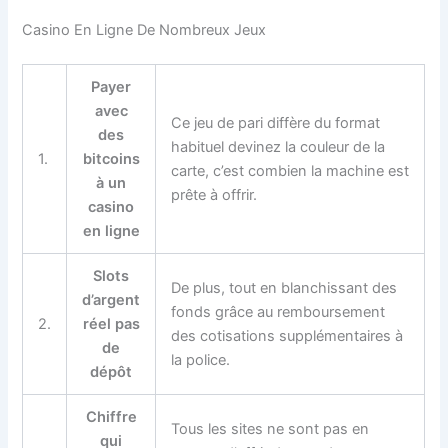
Casino En Ligne De Nombreux Jeux
Payer
avec
Ce jeu de pari diffère du format
des
habituel devinez la couleur de la
1.
bitcoins
carte, c’est combien la machine est
à un
prête à offrir.
casino
en ligne
Slots
De plus, tout en blanchissant des
d’argent
fonds grâce au remboursement
2.
réel pas
des cotisations supplémentaires à
de
la police.
dépôt
Chiffre
Tous les sites ne sont pas en
qui