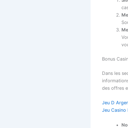
ca
Mei
So
Me
Vo
vo
Bonus Casin
Dans les se
informations
des offres 
Jeu D Argen
Jeu Casino 
No