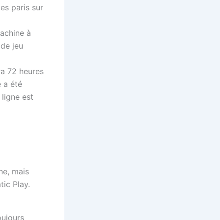
es paris sur
achine à
 de jeu
ra 72 heures
 a été
 ligne est
ne, mais
tic Play.
oujours