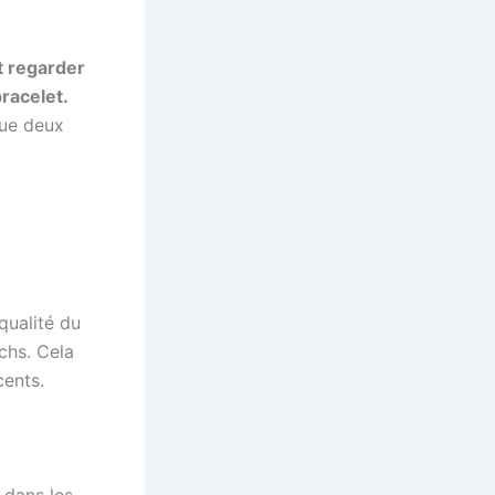
t regarder
bracelet.
que deux
qualité du
echs. Cela
cents.
dans les