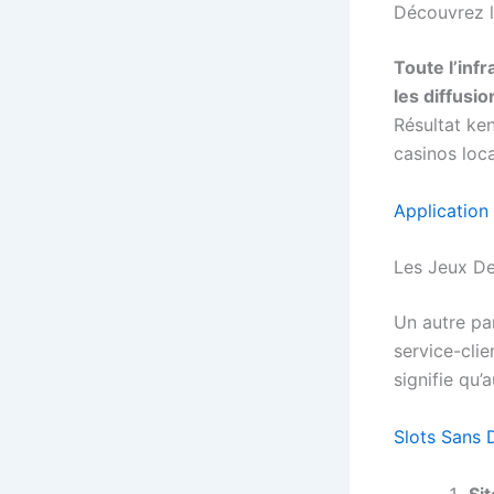
Découvrez le
Toute l’inf
les diffusio
Résultat ken
casinos loca
Application
Les Jeux D
Un autre par
service-clie
signifie qu’
Slots Sans 
Sit