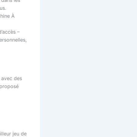
us.
hine À
d’accès –
rsonnelles,
r avec des
a proposé
lleur jeu de