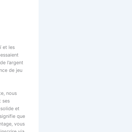
 et les
 essaient
de l’argent
nce de jeu
te, nous
t ses
solide et
ignifie que
ntage, vous
nscrire via