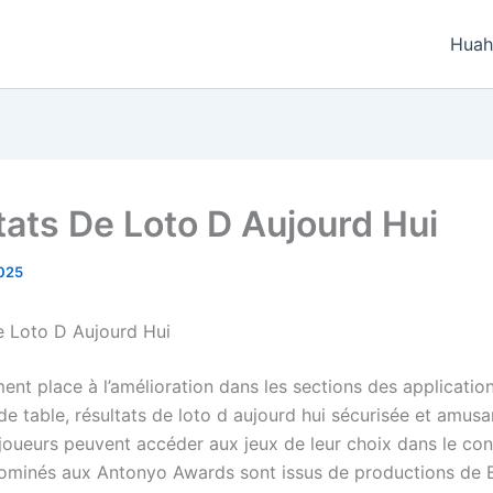
Huah
tats De Loto D Aujourd Hui
2025
e Loto D Aujourd Hui
ment place à l’amélioration dans les sections des applicatio
de table, résultats de loto d aujourd hui sécurisée et amus
 joueurs peuvent accéder aux jeux de leur choix dans le con
nominés aux Antonyo Awards sont issus de productions de