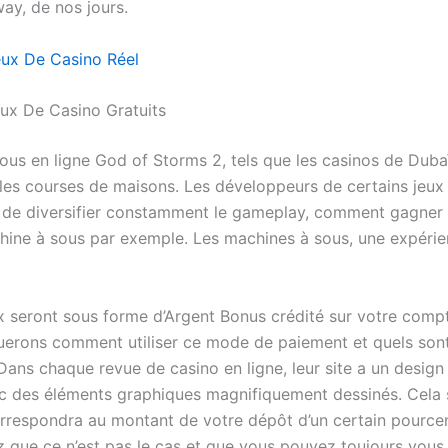
ay, de nos jours.
ux De Casino Réel
ux De Casino Gratuits
ous en ligne God of Storms 2, tels que les casinos de Dubaï
 les courses de maisons. Les développeurs de certains jeux
et de diversifier constamment le gameplay, comment gagner 
hine à sous par exemple.
Les machines à sous, une expérie
ix seront sous forme d’Argent Bonus crédité sur votre comp
uerons comment utiliser ce mode de paiement et quels son
ans chaque revue de casino en ligne, leur site a un design 
 des éléments graphiques magnifiquement dessinés. Cela s
orrespondra au montant de votre dépôt d’un certain pource
 que ce n’est pas le cas et que vous pouvez toujours vous i