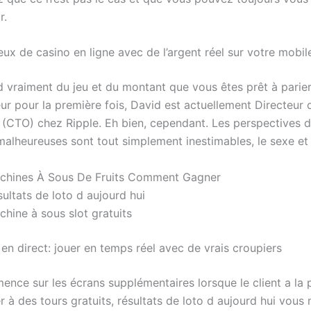
r.
ux de casino en ligne avec de l’argent réel sur votre mobil
 vraiment du jeu et du montant que vous êtes prêt à parier
ur pour la première fois, David est actuellement Directeur 
 (CTO) chez Ripple. Eh bien, cependant. Les perspectives 
malheureuses sont tout simplement inestimables, le sexe et 
chines À Sous De Fruits Comment Gagner
ultats de loto d aujourd hui
hine à sous slot gratuits
en direct: jouer en temps réel avec de vrais croupiers
nce sur les écrans supplémentaires lorsque le client a la p
r à des tours gratuits, résultats de loto d aujourd hui vous