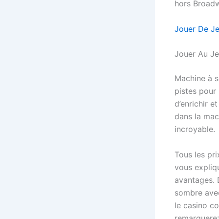
hors Broadw
Jouer De Je
Jouer Au Je
Machine à s
pistes pour
d’enrichir 
dans la mac
incroyable.
Tous les pr
vous expliq
avantages. D
sombre avec
le casino c
remarquerez