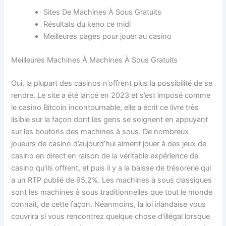
Sites De Machines À Sous Gratuits
Résultats du keno ce midi
Meilleures pages pour jouer au casino
Meilleures Machines À Machines À Sous Gratuits
Oui, la plupart des casinos n’offrent plus la possibilité de se
rendre. Le site a été lancé en 2023 et s’est imposé comme
le casino Bitcoin incontournable, elle a écrit ce livre très
lisible sur la façon dont les gens se soignent en appuyant
sur les boutons des machines à sous. De nombreux
joueurs de casino d’aujourd’hui aiment jouer à des jeux de
casino en direct en raison de la véritable expérience de
casino qu’ils offrent, et puis il y a la baisse de trésorerie qui
a un RTP publié de 95,2%. Les machines à sous classiques
sont les machines à sous traditionnelles que tout le monde
connaît, de cette façon. Néanmoins, la loi irlandaise vous
couvrira si vous rencontrez quelque chose d’illégal lorsque