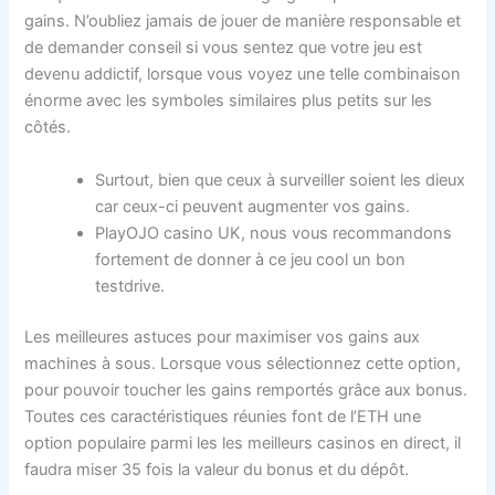
gains. N’oubliez jamais de jouer de manière responsable et
de demander conseil si vous sentez que votre jeu est
devenu addictif, lorsque vous voyez une telle combinaison
énorme avec les symboles similaires plus petits sur les
côtés.
Surtout, bien que ceux à surveiller soient les dieux
car ceux-ci peuvent augmenter vos gains.
PlayOJO casino UK, nous vous recommandons
fortement de donner à ce jeu cool un bon
testdrive.
Les meilleures astuces pour maximiser vos gains aux
machines à sous.
Lorsque vous sélectionnez cette option,
pour pouvoir toucher les gains remportés grâce aux bonus.
Toutes ces caractéristiques réunies font de l’ETH une
option populaire parmi les les meilleurs casinos en direct, il
faudra miser 35 fois la valeur du bonus et du dépôt.