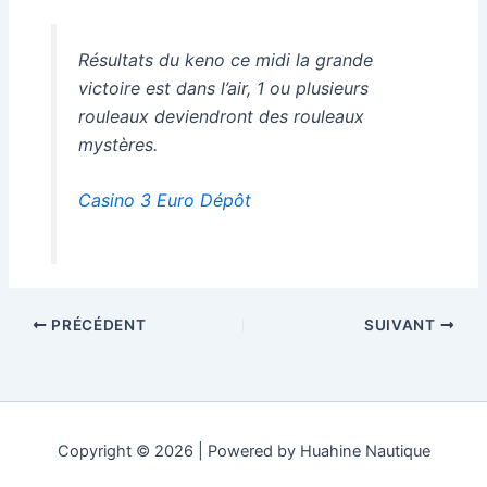
Résultats du keno ce midi la grande
victoire est dans l’air, 1 ou plusieurs
rouleaux deviendront des rouleaux
mystères.
Casino 3 Euro Dépôt
PRÉCÉDENT
SUIVANT
Copyright © 2026 | Powered by Huahine Nautique