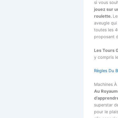
si vous sou
jouez sur u
roulette.
Le
aveugle qui
toutes les 
proposant de
Les Tours G
y compris le
Règles Du B
Machines À 
Au Royaume-
d’apprendre
superstar d
pour le plai