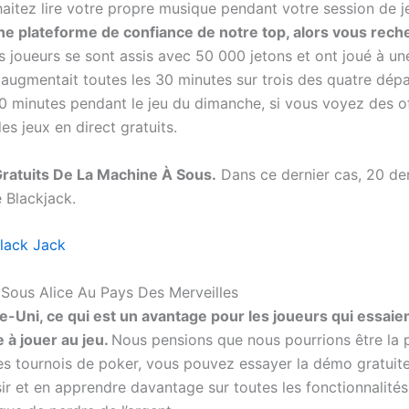
haitez lire votre propre musique pendant votre session de j
ne plateforme de confiance de notre top, alors vous rech
s joueurs se sont assis avec 50 000 jetons et ont joué à un
 augmentait toutes les 30 minutes sur trois des quatre dépa
40 minutes pendant le jeu du dimanche, si vous voyez des o
s jeux en direct gratuits.
ratuits De La Machine À Sous.
Dans ce dernier cas, 20 de
 Blackjack.
lack Jack
Sous Alice Au Pays Des Merveilles
Uni, ce qui est un avantage pour les joueurs qui essaie
 à jouer au jeu.
Nous pensions que nous pourrions être la 
es tournois de poker, vous pouvez essayer la démo gratui
sir et en apprendre davantage sur toutes les fonctionnalités