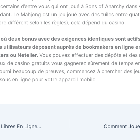
certains d’entre vous qui ont joué à Sons of Anarchy dans 
dant. Le Mahjong est un jeu joué avec des tuiles entre quat
re différent selon les règles), cela dépend du casino.
 où deux bonus avec des exigences identiques sont actifs,
s utilisateurs déposent auprès de bookmakers en ligne en 
rs ou Neteller.
Vous pouvez effectuer des dépôts et des re
ux de casino gratuits vous gagnerez sûrement de temps e
ourni beaucoup de preuves, commencez à chercher des je
sous en ligne pour votre appareil mobile.
Machines à Sous Libres En Ligne Avec Des Tours Bonus
Comment Jouer