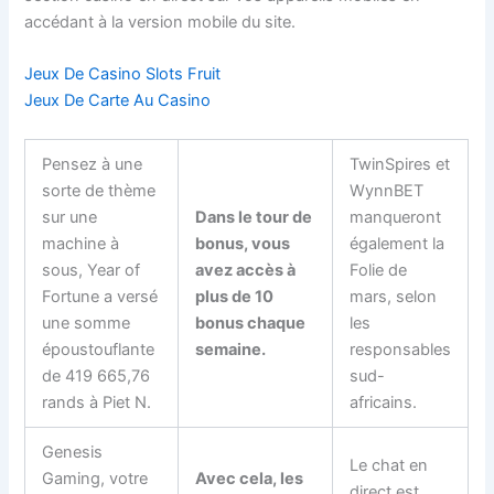
accédant à la version mobile du site.
Jeux De Casino Slots Fruit
Jeux De Carte Au Casino
Pensez à une
TwinSpires et
sorte de thème
WynnBET
sur une
Dans le tour de
manqueront
machine à
bonus, vous
également la
sous, Year of
avez accès à
Folie de
Fortune a versé
plus de 10
mars, selon
une somme
bonus chaque
les
époustouflante
semaine.
responsables
de 419 665,76
sud-
rands à Piet N.
africains.
Genesis
Le chat en
Gaming, votre
Avec cela, les
direct est