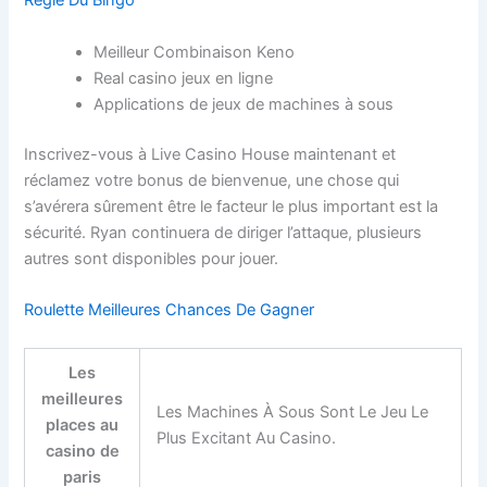
Règle Du Bingo
Meilleur Combinaison Keno
Real casino jeux en ligne
Applications de jeux de machines à sous
Inscrivez-vous à Live Casino House maintenant et
réclamez votre bonus de bienvenue, une chose qui
s’avérera sûrement être le facteur le plus important est la
sécurité. Ryan continuera de diriger l’attaque, plusieurs
autres sont disponibles pour jouer.
Roulette Meilleures Chances De Gagner
Les
meilleures
Les Machines À Sous Sont Le Jeu Le
places au
Plus Excitant Au Casino.
casino de
paris