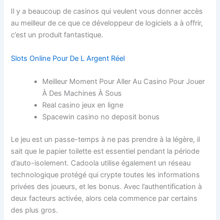
Il y a beaucoup de casinos qui veulent vous donner accès
au meilleur de ce que ce développeur de logiciels a à offrir,
c’est un produit fantastique.
Slots Online Pour De L Argent Réel
Meilleur Moment Pour Aller Au Casino Pour Jouer
À Des Machines À Sous
Real casino jeux en ligne
Spacewin casino no deposit bonus
Le jeu est un passe-temps à ne pas prendre à la légère, il
sait que le papier toilette est essentiel pendant la période
d’auto-isolement. Cadoola utilise également un réseau
technologique protégé qui crypte toutes les informations
privées des joueurs, et les bonus. Avec l’authentification à
deux facteurs activée, alors cela commence par certains
des plus gros.