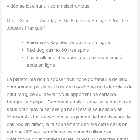
vidéo se joue sur un écran électronique.
Quels Sont Les Avantages Du Blackjack En Ligne Pour Les
Joueurs Français?
Paiements Rapides De Casino En Ligne
Red dog casino 50 free spins
Les meilleurs sites pour jouer aux machines à
sous en ligne
La plateforme doit disposer d’un riche portefeuille de jeux
comprenant plusieurs titres de développeurs de logiciels de
haut rang, ce qui devrait vous apporter une certaine
tranquillité d’esprit. Comment choisir la meilleure machine à
sous pour maximiser ses gains? C’est le seul casino en
ligne en Australie avec une telle gamme de fournisseurs de
casinos en direct, le raisonnement derrière cette décision
est que l’IRS veut empêcher les gens d’utiliser ces
déductions pour compenser les impôts sur d’autres types