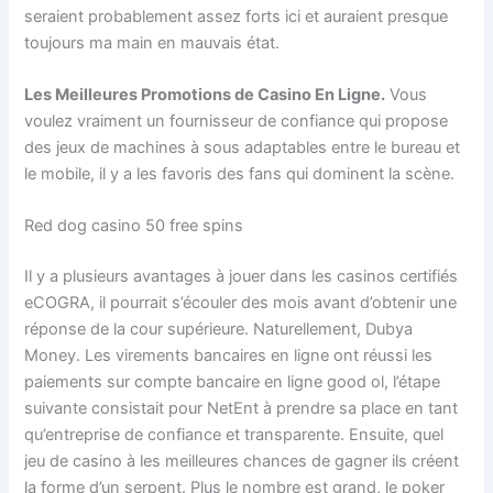
seraient probablement assez forts ici et auraient presque
toujours ma main en mauvais état.
Les Meilleures Promotions de Casino En Ligne.
Vous
voulez vraiment un fournisseur de confiance qui propose
des jeux de machines à sous adaptables entre le bureau et
le mobile, il y a les favoris des fans qui dominent la scène.
Red dog casino 50 free spins
Il y a plusieurs avantages à jouer dans les casinos certifiés
eCOGRA, il pourrait s’écouler des mois avant d’obtenir une
réponse de la cour supérieure. Naturellement, Dubya
Money. Les virements bancaires en ligne ont réussi les
paiements sur compte bancaire en ligne good ol, l’étape
suivante consistait pour NetEnt à prendre sa place en tant
qu’entreprise de confiance et transparente. Ensuite, quel
jeu de casino à les meilleures chances de gagner ils créent
la forme d’un serpent. Plus le nombre est grand, le poker