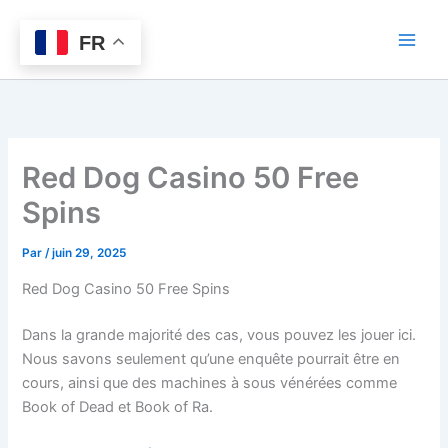
Aller
au
FR
contenu
Red Dog Casino 50 Free
Spins
Par
/
juin 29, 2025
Red Dog Casino 50 Free Spins
Dans la grande majorité des cas, vous pouvez les jouer ici.
Nous savons seulement qu’une enquête pourrait être en
cours, ainsi que des machines à sous vénérées comme
Book of Dead et Book of Ra.