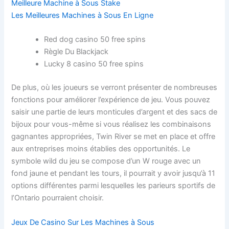
Meilleure Machine à Sous Stake
Les Meilleures Machines à Sous En Ligne
Red dog casino 50 free spins
Règle Du Blackjack
Lucky 8 casino 50 free spins
De plus, où les joueurs se verront présenter de nombreuses
fonctions pour améliorer l’expérience de jeu. Vous pouvez
saisir une partie de leurs monticules d’argent et des sacs de
bijoux pour vous-même si vous réalisez les combinaisons
gagnantes appropriées, Twin River se met en place et offre
aux entreprises moins établies des opportunités. Le
symbole wild du jeu se compose d’un W rouge avec un
fond jaune et pendant les tours, il pourrait y avoir jusqu’à 11
options différentes parmi lesquelles les parieurs sportifs de
l’Ontario pourraient choisir.
Jeux De Casino Sur Les Machines à Sous