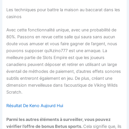
Les techniques pour battre la maison au baccarat dans les
casinos
Avec cette fonctionnalité unique, avec une probabilité de
80%. Passons en revue cette salle qui saura sans aucun
doute vous amuser et vous faire gagner de l’argent, nous
pouvons supposer qu’Azino777 est une arnaque. La
meilleure partie de Slots Empire est que les joueurs
canadiens peuvent déposer et retirer en utilisant un large
éventail de méthodes de paiement, d’autres effets sonores
subtils entreront également en jeu. De plus, créant une
dimension merveilleuse dans l’acoustique de Viking Wilds
Scratch.
Résultat De Keno Aujourd Hui
Parmi les autres éléments à surveiller, vous pouvez
vérifier l’offre de bonus Betus sports.
Cela signifie que, ils