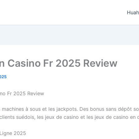
Huah
 Casino Fr 2025 Review
2025
no Fr 2025 Review
s machines à sous et les jackpots. Des bonus sans dépôt s
clients suédois, les jeux de casino et les jeux de casino en d
 Ligne 2025