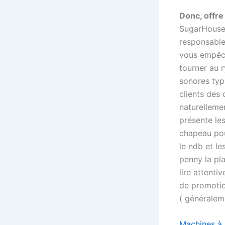
Donc, offre
SugarHouse 
responsables
vous empêch
tourner au 
sonores typ
clients des
naturellemen
présente les
chapeau pour
le ndb et l
penny la pl
lire attenti
de promotio
( généralem
Machines à 