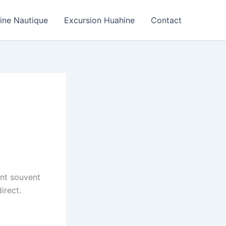
ine Nautique
Excursion Huahine
Contact
ont souvent
irect.