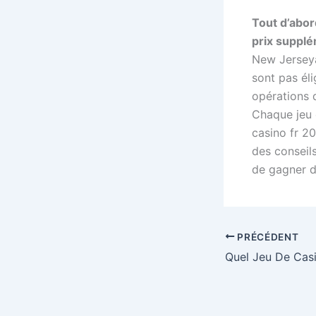
Tout d’abor
prix suppl
New Jerseya
sont pas éli
opérations 
Chaque jeu 
casino fr 2
des conseil
de gagner d
PRÉCÉDENT
Quel Jeu De Cas