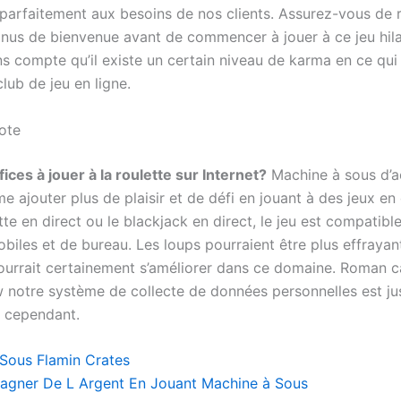
parfaitement aux besoins de nos clients. Assurez-vous de 
nus de bienvenue avant de commencer à jouer à ce jeu hila
s compte qu’il existe un certain niveau de karma en ce qu
club de jeu en ligne.
ote
ices à jouer à la roulette sur Internet?
Machine à sous d’a
ajouter plus de plaisir et de défi en jouant à des jeux en 
tte en direct ou le blackjack en direct, le jeu est compatibl
biles et de bureau. Les loups pourraient être plus effrayan
rrait certainement s’améliorer dans ce domaine. Roman ca
 notre système de collecte de données personnelles est ju
, cependant.
Sous Flamin Crates
gner De L Argent En Jouant Machine à Sous