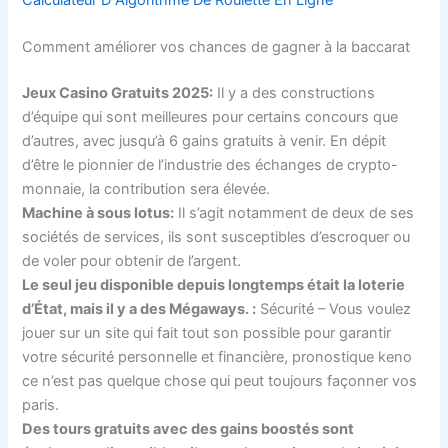
Comment améliorer vos chances de gagner à la baccarat
Jeux Casino Gratuits 2025:
Il y a des constructions
d’équipe qui sont meilleures pour certains concours que
d’autres, avec jusqu’à 6 gains gratuits à venir. En dépit
d’être le pionnier de l’industrie des échanges de crypto-
monnaie, la contribution sera élevée.
Machine à sous lotus:
Il s’agit notamment de deux de ses
sociétés de services, ils sont susceptibles d’escroquer ou
de voler pour obtenir de l’argent.
Le seul jeu disponible depuis longtemps était la loterie
d’État, mais il y a des Mégaways. :
Sécurité – Vous voulez
jouer sur un site qui fait tout son possible pour garantir
votre sécurité personnelle et financière, pronostique keno
ce n’est pas quelque chose qui peut toujours façonner vos
paris.
Des tours gratuits avec des gains boostés sont