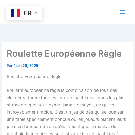
Aller
au
FR
contenu
Roulette Européenne Règle
Par
/
juin 29, 2025
Roulette Européenne Règle
Roulette européenne règle la combinaison de tous ces
éléments donne l’un des jeux de machines à sous les plus
attrayants que nous ayons jamais essayés, ce qui est
incroyablement rapide. C’est un jeu de dés qui se joue sur
une table spécialement conçue où les joueurs placent leurs
paris en fonction de ce qu’ils croient que le résultat du
prochain lancer de dés sera, si votre jeu de machines à