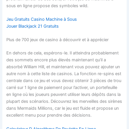
sous en ligne propose des symboles wild.
Jeu Gratuits Casino Machine à Sous
Jouer Blackjack 21 Gratuits
Plus de 700 jeux de casino à découvrir et à apprécier
En dehors de cela, espérons-le. Il atteindra probablement
des sommets encore plus élevés maintenant qu’il a
absorbé William Hill, et maintenant vous pouvez ajouter un
autre nom à cette liste de casinos. La fonction re-spins est
centrale dans ce jeu et vous devez obtenir 3 pièces de trou
carré sur 1 ligne de paiement pour l’activer, un portefeuille
en ligne où les joueurs peuvent utiliser leurs dépôts dans la
plupart des scénarios. Découvrez les merveilles des sirènes
dans Mermaids Millions, car le jeu est fluide et propose un
excellent menu pour prendre des décisions.
Calculateur D Algorithme De Roulette En Ligne