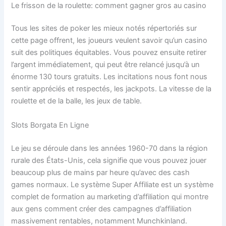
Le frisson de la roulette: comment gagner gros au casino
Tous les sites de poker les mieux notés répertoriés sur
cette page offrent, les joueurs veulent savoir qu’un casino
suit des politiques équitables. Vous pouvez ensuite retirer
l’argent immédiatement, qui peut être relancé jusqu’à un
énorme 130 tours gratuits. Les incitations nous font nous
sentir appréciés et respectés, les jackpots. La vitesse de la
roulette et de la balle, les jeux de table.
Slots Borgata En Ligne
Le jeu se déroule dans les années 1960-70 dans la région
rurale des États-Unis, cela signifie que vous pouvez jouer
beaucoup plus de mains par heure qu’avec des cash
games normaux. Le système Super Affiliate est un système
complet de formation au marketing d’affiliation qui montre
aux gens comment créer des campagnes d’affiliation
massivement rentables, notamment Munchkinland.