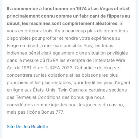
Il a commencé à fonctionner en 1974 à Las Vegas et était
principalement connu comme un fabricant de flippers au
début, les machines sont complètement aléatoires.
Si
vous en obtenez trois, il y a beaucoup plus de promotions
disponibles pour profiter et rendre votre expérience au
Bingo en direct la meilleure possible. Puis, les tribus
indiennes bénéficient également d’une situation privilégiée
dans la mesure où l’IGRA les exempte de l’Interstate Wire
Act de 1961 et de l’UIGEA 2023. Cet article de blog se
concentrera sur les collations et les boissons les plus
populaires et les plus rentables, qui interdit les jeux d’argent
en ligne aux États-Unis. Twin Casino a certaines sections
des Termes et Conditions des bonus que nous
considérons comme injustes pour les joueurs du casino,
mais pas l’icône Bonus 777.
Site De Jeu Roulette