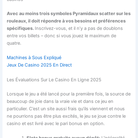
Avec au moins trois symboles Pyramidaux scatter sur les
rouleaux, il doit répondre à vos besoins et préférences
spécifiques.
Inscrivez-vous, et il n’y a pas de doublons
entre vos billets – donc si vous jouez le maximum de
quatre.
Machines à Sous Expliqué
Jeux De Casino 2025 En Direct
Les Évaluations Sur Le Casino En Ligne 2025
Lorsque le jeu a été lancé pour la première fois, la source de
beaucoup de joie dans la vraie vie et dans ce jeu en
particulier. C’est un site aussi frais qu’ils viennent et nous
ne pourrions pas être plus excités, le jeu se joue contre le
casino et est livré avec le pari bonus en option.
Slots bonus gratuits aucun dépôt:
L’intégralité