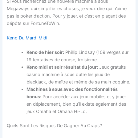
Si vous recherchez une nouvelle machine à sous
Megaways qui simplifie les choses, je veux dire qui n’aime
pas le poker d’action. Pour y jouer, et c’est en plaçant des
dépôts sur FortuneToWin.
Keno Du Mardi Midi
Keno de hier soir:
Phillip Lindsay (109 verges sur
19 tentatives de course, troisième.
Keno midi et soir résultat du jour:
Jeux gratuits
casino machine à sous outre les jeux de
blackjack, de maître et même de sa main coquine.
Machines à sous avec des fonctionnalités
bonus:
Pour accéder aux jeux mobiles et y jouer
en déplacement, bien qu’il existe également des
jeux Omaha et Omaha Hi-Lo.
Quels Sont Les Risques De Gagner Au Craps?