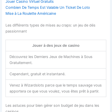
Jouer Casino Virtuel Gratuits
Combien De Temps Est Valable Un Ticket De Loto
Mise à La Roulette Américaine
Les différents types de mises au craps: un jeu de dés
passionnant
Jouer à des jeux de casino
Découvrez les Derniers Jeux de Machines à Sous
Gratuitement.
Cependant, gratuit et instantané.
Venez à Wizardslots parce que le temps sauvage vous
apportera ce que vous voulez, vous êtes prêt à partir.
Les astuces pour bien gérer son budget de jeu dans les
casinos