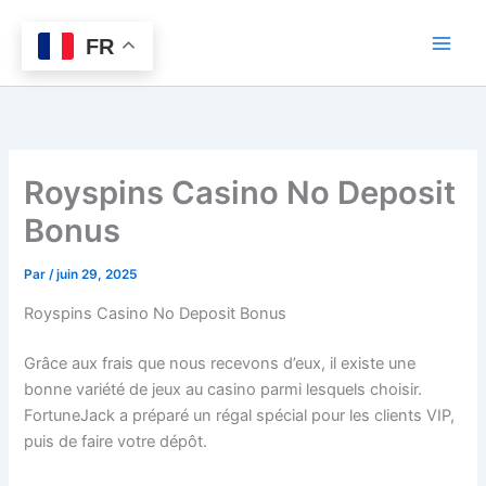
Aller
au
FR
contenu
Royspins Casino No Deposit
Bonus
Par
/
juin 29, 2025
Royspins Casino No Deposit Bonus
Grâce aux frais que nous recevons d’eux, il existe une
bonne variété de jeux au casino parmi lesquels choisir.
FortuneJack a préparé un régal spécial pour les clients VIP,
puis de faire votre dépôt.