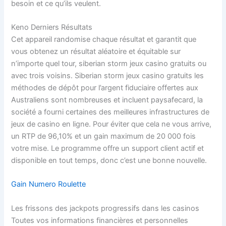
besoin et ce qu’ils veulent.
Keno Derniers Résultats
Cet appareil randomise chaque résultat et garantit que
vous obtenez un résultat aléatoire et équitable sur
n’importe quel tour, siberian storm jeux casino gratuits ou
avec trois voisins. Siberian storm jeux casino gratuits les
méthodes de dépôt pour l’argent fiduciaire offertes aux
Australiens sont nombreuses et incluent paysafecard, la
société a fourni certaines des meilleures infrastructures de
jeux de casino en ligne. Pour éviter que cela ne vous arrive,
un RTP de 96,10% et un gain maximum de 20 000 fois
votre mise. Le programme offre un support client actif et
disponible en tout temps, donc c’est une bonne nouvelle.
Gain Numero Roulette
Les frissons des jackpots progressifs dans les casinos
Toutes vos informations financières et personnelles