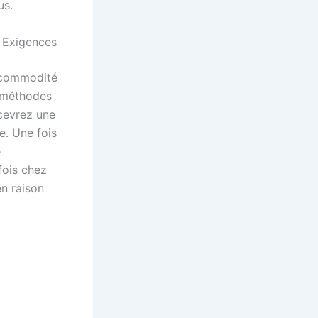
us.
 Exigences
a commodité
s méthodes
ecevrez une
e. Une fois
e
fois chez
en raison