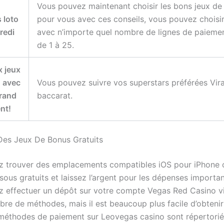
Vous pouvez maintenant choisir les bons jeux de 
 loto
pour vous avec ces conseils, vous pouvez choisir
redi
avec n’importe quel nombre de lignes de paiemen
de 1 à 25.
 jeux
 avec
Vous pouvez suivre vos superstars préférées Virat
grand
baccarat.
nt!
Des Jeux De Bonus Gratuits
 trouver des emplacements compatibles iOS pour iPhone o
ous gratuits et laissez l’argent pour les dépenses importan
 effectuer un dépôt sur votre compte Vegas Red Casino v
bre de méthodes, mais il est beaucoup plus facile d’obtenir
méthodes de paiement sur Leovegas casino sont répertorié