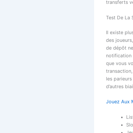
transferts v
Test De La 
Il existe p
des joueurs
de dépôt ne
notification
que vous vo
transaction
les parieur
d’autres bia
Jouez Aux 
Li
Sl
Je