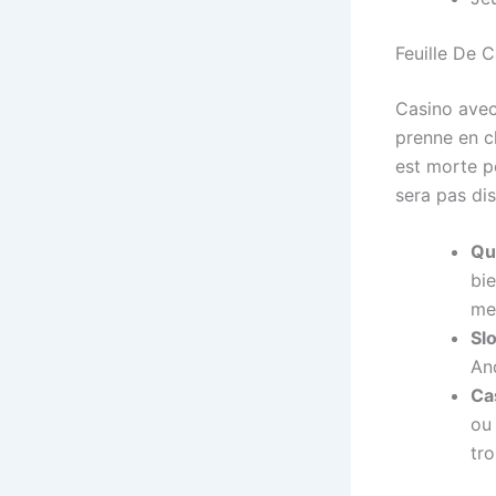
Feuille De C
Casino avec
prenne en c
est morte po
sera pas dis
Qu
bi
mei
Sl
An
Ca
ou 
tro