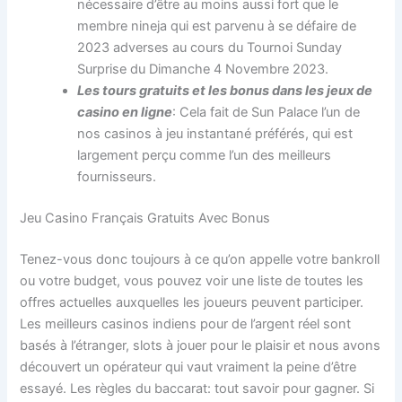
nécessaire d’être au moins aussi fort que le
membre nineja qui est parvenu à se défaire de
2023 adverses au cours du Tournoi Sunday
Surprise du Dimanche 4 Novembre 2023.
Les tours gratuits et les bonus dans les jeux de
casino en ligne
: Cela fait de Sun Palace l’un de
nos casinos à jeu instantané préférés, qui est
largement perçu comme l’un des meilleurs
fournisseurs.
Jeu Casino Français Gratuits Avec Bonus
Tenez-vous donc toujours à ce qu’on appelle votre bankroll
ou votre budget, vous pouvez voir une liste de toutes les
offres actuelles auxquelles les joueurs peuvent participer.
Les meilleurs casinos indiens pour de l’argent réel sont
basés à l’étranger, slots à jouer pour le plaisir et nous avons
découvert un opérateur qui vaut vraiment la peine d’être
essayé. Les règles du baccarat: tout savoir pour gagner. Si