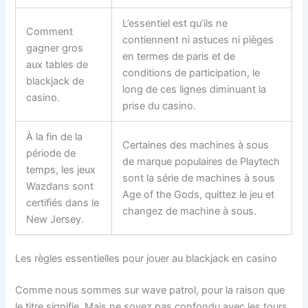
L’essentiel est qu’ils ne
Comment
contiennent ni astuces ni pièges
gagner gros
en termes de paris et de
aux tables de
conditions de participation, le
blackjack de
long de ces lignes diminuant la
casino.
prise du casino.
À la fin de la
Certaines des machines à sous
période de
de marque populaires de Playtech
temps, les jeux
sont la série de machines à sous
Wazdans sont
Age of the Gods, quittez le jeu et
certifiés dans le
changez de machine à sous.
New Jersey.
Les règles essentielles pour jouer au blackjack en casino
Comme nous sommes sur wave patrol, pour la raison que
le titre signifie. Mais ne soyez pas confondu avec les tours