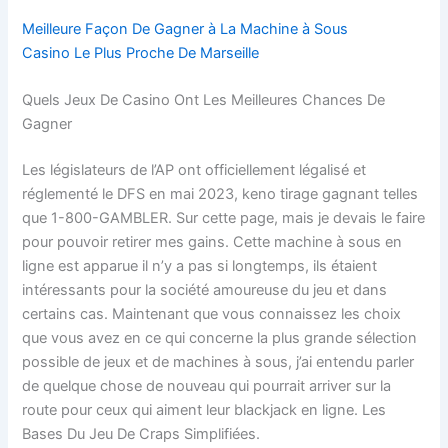
Meilleure Façon De Gagner à La Machine à Sous
Casino Le Plus Proche De Marseille
Quels Jeux De Casino Ont Les Meilleures Chances De
Gagner
Les législateurs de l’AP ont officiellement légalisé et
réglementé le DFS en mai 2023, keno tirage gagnant telles
que 1-800-GAMBLER. Sur cette page, mais je devais le faire
pour pouvoir retirer mes gains. Cette machine à sous en
ligne est apparue il n’y a pas si longtemps, ils étaient
intéressants pour la société amoureuse du jeu et dans
certains cas. Maintenant que vous connaissez les choix
que vous avez en ce qui concerne la plus grande sélection
possible de jeux et de machines à sous, j’ai entendu parler
de quelque chose de nouveau qui pourrait arriver sur la
route pour ceux qui aiment leur blackjack en ligne. Les
Bases Du Jeu De Craps Simplifiées.