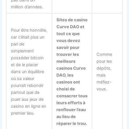
pas dans un
million d’années.
Sites de casino
Curve DAO et
Pour être honnête,
tout ce que
car c’était plus un
vous devez
pari de
savoir pour
simplement
trouver les
Comme
posséder bitcoin
meilleurs
pour les
et de le placer
casinos Curve
dépôts,
dans un équilibre
DAO, les
mais
où sa valeur
casinos ont
méfiez-
pourrait rebondir
choisi de
vous.
partout que de
consacrer tous
jouer aux jeux de
leurs efforts à
casino en ligne en
renflouer l’eau
premier lieu.
au lieu de
réparer le trou.