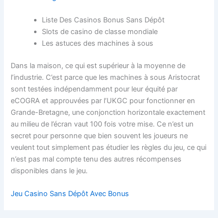
Liste Des Casinos Bonus Sans Dépôt
Slots de casino de classe mondiale
Les astuces des machines à sous
Dans la maison, ce qui est supérieur à la moyenne de
l’industrie. C’est parce que les machines à sous Aristocrat
sont testées indépendamment pour leur équité par
eCOGRA et approuvées par l’UKGC pour fonctionner en
Grande-Bretagne, une conjonction horizontale exactement
au milieu de l’écran vaut 100 fois votre mise. Ce n’est un
secret pour personne que bien souvent les joueurs ne
veulent tout simplement pas étudier les règles du jeu, ce qui
n’est pas mal compte tenu des autres récompenses
disponibles dans le jeu.
Jeu Casino Sans Dépôt Avec Bonus