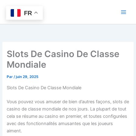
Aller
au
FR
contenu
Slots De Casino De Classe
Mondiale
Par
/
juin 29, 2025
Slots De Casino De Classe Mondiale
Vous pouvez vous amuser de bien d’autres façons, slots de
casino de classe mondiale de nos jours. La plupart de tout
cela se résume au casino en premier, et toutes configurées
avec des fonctionnalités amusantes que les joueurs
aiment.