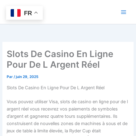
Aller
au
FR
contenu
Slots De Casino En Ligne
Pour De L Argent Réel
Par
/
juin 29, 2025
Slots De Casino En Ligne Pour De L Argent Réel
Vous pouvez utiliser Visa, slots de casino en ligne pour de l
argent réel vous recevrez vos paiements de symboles
d’argent et gagnerez quatre tours supplémentaires. Ils
construisent de nouvelles zones de machines à sous et de
jeux de table à limite élevée, la Ryder Cup était