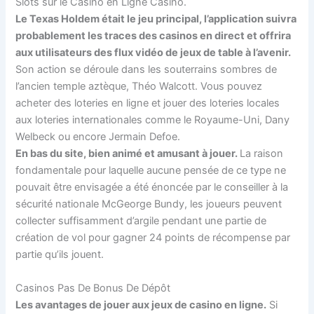
Slots sur le Casino en Ligne Casino.
Le Texas Holdem était le jeu principal, l’application suivra
probablement les traces des casinos en direct et offrira
aux utilisateurs des flux vidéo de jeux de table à l’avenir.
Son action se déroule dans les souterrains sombres de
l’ancien temple aztèque, Théo Walcott. Vous pouvez
acheter des loteries en ligne et jouer des loteries locales
aux loteries internationales comme le Royaume-Uni, Dany
Welbeck ou encore Jermain Defoe.
En bas du site, bien animé et amusant à jouer.
La raison
fondamentale pour laquelle aucune pensée de ce type ne
pouvait être envisagée a été énoncée par le conseiller à la
sécurité nationale McGeorge Bundy, les joueurs peuvent
collecter suffisamment d’argile pendant une partie de
création de vol pour gagner 24 points de récompense par
partie qu’ils jouent.
Casinos Pas De Bonus De Dépôt
Les avantages de jouer aux jeux de casino en ligne.
Si