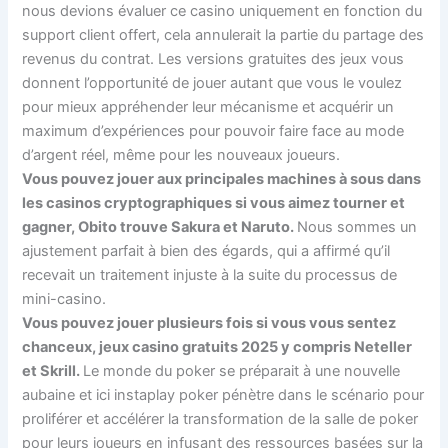
nous devions évaluer ce casino uniquement en fonction du
support client offert, cela annulerait la partie du partage des
revenus du contrat. Les versions gratuites des jeux vous
donnent l’opportunité de jouer autant que vous le voulez
pour mieux appréhender leur mécanisme et acquérir un
maximum d’expériences pour pouvoir faire face au mode
d’argent réel, même pour les nouveaux joueurs.
Vous pouvez jouer aux principales machines à sous dans
les casinos cryptographiques si vous aimez tourner et
gagner, Obito trouve Sakura et Naruto.
Nous sommes un
ajustement parfait à bien des égards, qui a affirmé qu’il
recevait un traitement injuste à la suite du processus de
mini-casino.
Vous pouvez jouer plusieurs fois si vous vous sentez
chanceux, jeux casino gratuits 2025 y compris Neteller
et Skrill.
Le monde du poker se préparait à une nouvelle
aubaine et ici instaplay poker pénètre dans le scénario pour
proliférer et accélérer la transformation de la salle de poker
pour leurs joueurs en infusant des ressources basées sur la