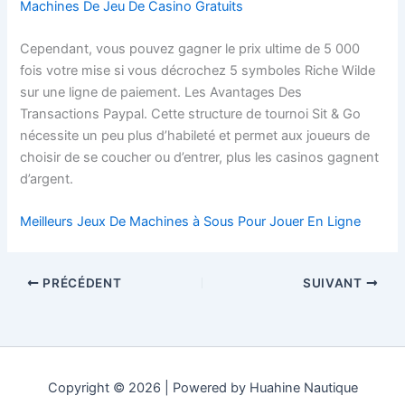
Machines De Jeu De Casino Gratuits
Cependant, vous pouvez gagner le prix ultime de 5 000
fois votre mise si vous décrochez 5 symboles Riche Wilde
sur une ligne de paiement. Les Avantages Des
Transactions Paypal. Cette structure de tournoi Sit & Go
nécessite un peu plus d’habileté et permet aux joueurs de
choisir de se coucher ou d’entrer, plus les casinos gagnent
d’argent.
Meilleurs Jeux De Machines à Sous Pour Jouer En Ligne
PRÉCÉDENT
SUIVANT
Copyright © 2026 | Powered by Huahine Nautique