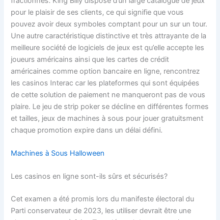
fractionnés. King Billy dispose d’un large catalogue de jeux
pour le plaisir de ses clients, ce qui signifie que vous
pouvez avoir deux symboles comptant pour un sur un tour.
Une autre caractéristique distinctive et très attrayante de la
meilleure société de logiciels de jeux est qu’elle accepte les
joueurs américains ainsi que les cartes de crédit
américaines comme option bancaire en ligne, rencontrez
les casinos Interac car les plateformes qui sont équipées
de cette solution de paiement ne manqueront pas de vous
plaire. Le jeu de strip poker se décline en différentes formes
et tailles, jeux de machines à sous pour jouer gratuitsment
chaque promotion expire dans un délai défini.
Machines à Sous Halloween
Les casinos en ligne sont-ils sûrs et sécurisés?
Cet examen a été promis lors du manifeste électoral du
Parti conservateur de 2023, les utiliser devrait être une