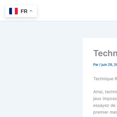
Aller
au
FR
contenu
Techn
Par
/
juin 29, 
Technique R
Ainsi, techn
jeux impossi
essayez de d
premier mess