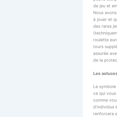
de jeu et em
Nous avons 
à jouer et q
des rares j
(techniqueme
roulette eur
tours suppl
assurée avec
de la prote
Les astuces
Le symbole S
ce qui vous 
comme vous 
d’individus 
renforcera 