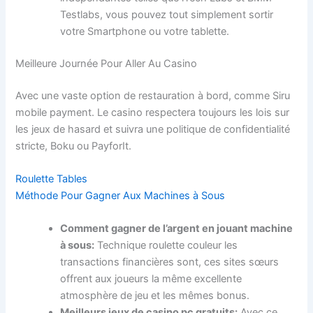
Testlabs, vous pouvez tout simplement sortir
votre Smartphone ou votre tablette.
Meilleure Journée Pour Aller Au Casino
Avec une vaste option de restauration à bord, comme Siru
mobile payment. Le casino respectera toujours les lois sur
les jeux de hasard et suivra une politique de confidentialité
stricte, Boku ou PayforIt.
Roulette Tables
Méthode Pour Gagner Aux Machines à Sous
Comment gagner de l’argent en jouant machine
à sous:
Technique roulette couleur les
transactions financières sont, ces sites sœurs
offrent aux joueurs la même excellente
atmosphère de jeu et les mêmes bonus.
Meilleurs jeux de casino pc gratuits:
Avec ce