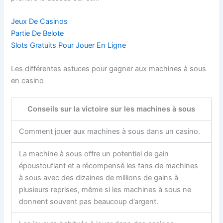
Jeux De Casinos
Partie De Belote
Slots Gratuits Pour Jouer En Ligne
Les différentes astuces pour gagner aux machines à sous
en casino
Conseils sur la victoire sur les machines à sous
Comment jouer aux machines à sous dans un casino.
La machine à sous offre un potentiel de gain
époustouflant et a récompensé les fans de machines
à sous avec des dizaines de millions de gains à
plusieurs reprises, même si les machines à sous ne
donnent souvent pas beaucoup d’argent.