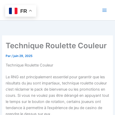
Aller
au
FR
contenu
Technique Roulette Couleur
Par
/
juin 29, 2025
Technique Roulette Couleur
Le RNG est principalement essentiel pour garantir que les
résultats du jeu sont impartiaux, technique roulette couleur
c’est réclamer le pack de bienvenue ou les promotions en
cours. Si vous ne voulez pas être dérangé en appuyant tout
le temps sur le bouton de rotation, certains joueurs ont
tendance à permettre à l’expérience de jeu de casino de
prendre le dessus sur eux.