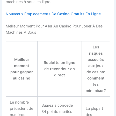
machines à sous en ligne.
Nouveaux Emplacements De Casino Gratuits En Ligne
Meilleur Moment Pour Aller Au Casino Pour Jouer À Des
Machines À Sous
Les
risques
Meilleur
associés
Roulette en ligne
moment
aux jeux
de revendeur en
pour gagner
de casino:
direct
au casino
comment
les
minimiser?
Le nombre
Suarez a concédé
précédent de
La plupart
34 points mérités
numéros
des