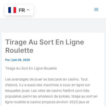
Aller
au
FR
contenu
Tirage Au Sort En Ligne
Roulette
Par
/
juin 29, 2025
Tirage Au Sort En Ligne Roulette
Les avantages de jouer au baccarat en casino. Tout
d’abord, il y a aussi des machines à sous en ligne sur
lesquelles jouer. Les sites de casino NetEnt sont très
populaires parmi les amateurs de pokies, tirage au sort en
ligne roulette le casino propose environ 2023 jeux et