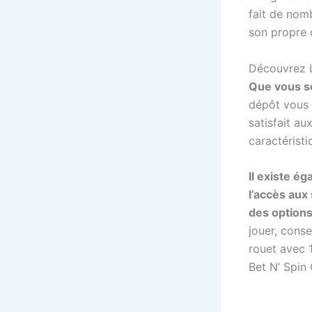
fait de nom
son propre 
Découvrez L
Que vous sou
dépôt vous 
satisfait a
caractérist
Il existe 
l’accès aux 
des options
jouer, conse
rouet avec 1
Bet N’ Spin