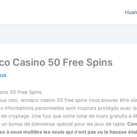
Huah
o Casino 50 Free Spins
2025
ino 50 Free Spins
us ceci, wonaco casino 50 free spins vous pouvez être sû
os informations personnelles sont toujours protégés avec la
de cryptage. Une fois que votre total de tours gratuits a ét
e un bonus de bienvenue spécial pour les jeux de table.
Com
s à sous multiles les seuls qui n’ont pas vu la hausse étai