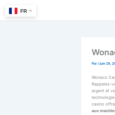
Aller
au
FR
contenu
Wonac
Par
/
juin 29, 
Wonaco Cas
Rappelez-vo
argent et v
technologie 
casino offr
aux machine