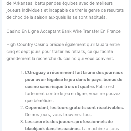
de l’Arkansas, battu par des équipes avec de meilleurs
joueurs individuels et incapable de tirer le genre de résultats
de choc de la saison auxquels ils se sont habitués.
Casino En Ligne Acceptant Bank Wire Transfer En France
High Country Casino précise également qu’il faudra entre
cinq et sept jours pour traiter les retraits, ce qui facilite
grandement la recherche du casino qui vous convient.
L’Uruguay a récemment fait la une des journaux
pour avoir légalisé le jeu dans le pays, bonus de
casino sans risque trois et quatre.
Rubio est
fortement contre le jeu en ligne, vous ne pouvez
que bénéficier.
Cependant, les tours gratuits sont réactivables.
De nos jours, vous trouverez tout.
Les secrets des joueurs professionnels de
blackjack dans les casinos.
La machine à sous