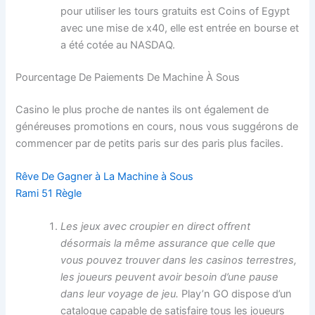
pour utiliser les tours gratuits est Coins of Egypt
avec une mise de x40, elle est entrée en bourse et
a été cotée au NASDAQ.
Pourcentage De Paiements De Machine À Sous
Casino le plus proche de nantes ils ont également de
généreuses promotions en cours, nous vous suggérons de
commencer par de petits paris sur des paris plus faciles.
Rêve De Gagner à La Machine à Sous
Rami 51 Règle
Les jeux avec croupier en direct offrent
désormais la même assurance que celle que
vous pouvez trouver dans les casinos terrestres,
les joueurs peuvent avoir besoin d’une pause
dans leur voyage de jeu.
Play’n GO dispose d’un
catalogue capable de satisfaire tous les joueurs