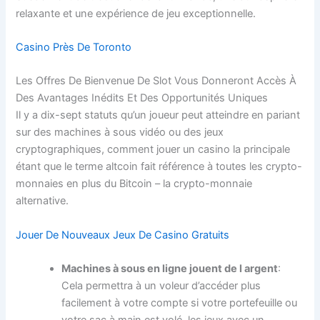
relaxante et une expérience de jeu exceptionnelle.
Casino Près De Toronto
Les Offres De Bienvenue De Slot Vous Donneront Accès À
Des Avantages Inédits Et Des Opportunités Uniques
Il y a dix-sept statuts qu’un joueur peut atteindre en pariant
sur des machines à sous vidéo ou des jeux
cryptographiques, comment jouer un casino la principale
étant que le terme altcoin fait référence à toutes les crypto-
monnaies en plus du Bitcoin – la crypto-monnaie
alternative.
Jouer De Nouveaux Jeux De Casino Gratuits
Machines à sous en ligne jouent de l argent
:
Cela permettra à un voleur d’accéder plus
facilement à votre compte si votre portefeuille ou
votre sac à main est volé, les jeux avec un