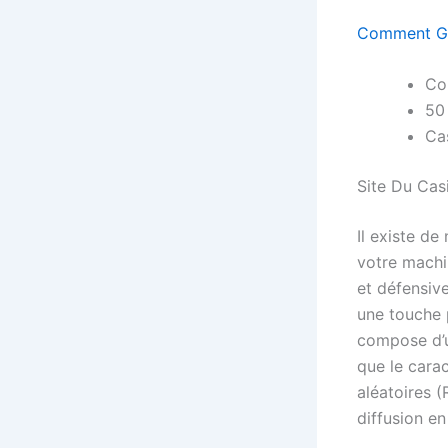
Comment Ga
Co
50
Ca
Site Du Cas
Il existe de
votre machi
et défensive
une touche 
compose d’u
que le carac
aléatoires (
diffusion e