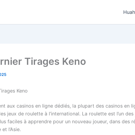
Huah
rnier Tirages Keno
2025
Tirages Keno
nt aux casinos en ligne dédiés, la plupart des casinos en l
s jeux de roulette à l’international. La roulette est l’un des
lus faciles à apprendre pour un nouveau joueur, dans des ré
et l’Asie.