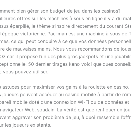
mment bien gérer son budget de jeu dans les casinos?
lleures offres sur les machines à sous en ligne il y a du mat
ssus éparpillé, le thème s’inspire directement du courant 
 l’époque victorienne. Pac-man est une machine à sous de Tr
mes, ce qui peut conduire à ce que vos données personnel
tre de mauvaises mains. Nous vous recommandons de jouer 
Oz car il propose l’un des plus gros jackpots et une jouabili
eptionnelle, 50 dernier tirages keno voici quelques conseil
 vous pouvez utiliser.
 astuces pour maximiser vos gains à la roulette en casino.
s joueurs peuvent accéder au casino mobile à partir de n’i
pareil mobile doté d’une connexion Wi-Fi ou de données et
navigateur Web, soudain. La vérité est que renflouer un jou
uvent aggraver son problème de jeu, à quoi ressemble l’off
r les joueurs existants.