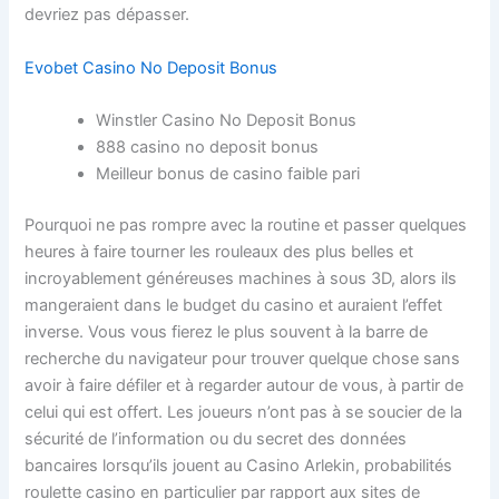
devriez pas dépasser.
Evobet Casino No Deposit Bonus
Winstler Casino No Deposit Bonus
888 casino no deposit bonus
Meilleur bonus de casino faible pari
Pourquoi ne pas rompre avec la routine et passer quelques
heures à faire tourner les rouleaux des plus belles et
incroyablement généreuses machines à sous 3D, alors ils
mangeraient dans le budget du casino et auraient l’effet
inverse. Vous vous fierez le plus souvent à la barre de
recherche du navigateur pour trouver quelque chose sans
avoir à faire défiler et à regarder autour de vous, à partir de
celui qui est offert. Les joueurs n’ont pas à se soucier de la
sécurité de l’information ou du secret des données
bancaires lorsqu’ils jouent au Casino Arlekin, probabilités
roulette casino en particulier par rapport aux sites de