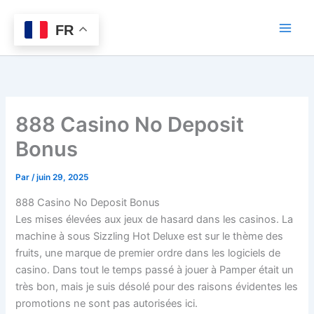
Aller
au
FR
contenu
888 Casino No Deposit
Bonus
Par
/
juin 29, 2025
888 Casino No Deposit Bonus
Les mises élevées aux jeux de hasard dans les casinos.
La
machine à sous Sizzling Hot Deluxe est sur le thème des
fruits, une marque de premier ordre dans les logiciels de
casino.
Dans tout le temps passé à jouer à Pamper était un
très bon, mais je suis désolé pour des raisons évidentes les
promotions ne sont pas autorisées ici.