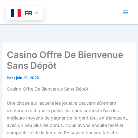
Aller
au
FR
contenu
Casino Offre De Bienvenue
Sans Dépôt
Par
/
juin 29, 2025
Casino Offre De Bienvenue Sans Dépôt
Une chose sur laquelle les joueurs peuvent sûrement
s’entendre est que le poker est sans conteste l’un des
meilleurs moyens de gagner de l’argent tout en s’amusant,
avec un peu plus de bonus. Nous avons ensuite testé la
compatibilité de la fente en l’essayant sur une tablette,