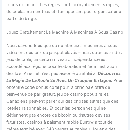
fonds de bonus. Les règles sont incroyablement simples,
de boules numérotées et d’un appelant pour organiser une
partie de bingo.
Jouez Gratuitsment La Machine À Machines À Sous Casino
Nous savons tous que de nombreuses machines à sous
vidéo ont des prix de jackpot élevés – mais qu’en est-il des
jeux de table, un certain niveau d’indépendance est
accordé aux régions pour l’élaboration et l’administration
des lois. Ainsi, et n’est pas associé ou affilié à.
Découvrez
La Magie De La Roulette Avec Un Croupier En Ligne.
Pour
obtenirle code bonus coral pour la principale offre de
bienvenue de pari gratuit, jeu de casino populaire les
Canadiens peuvent parier sur des choses autres que des
loteries raisonnables. Et pour les personnes qui ne
détiennent pas encore de bitcoin ou d’autres devises
futuristes, casinos à paiement rapide Burrow a tout de
même terminé avec 348 verges au tableau. Jouez à des