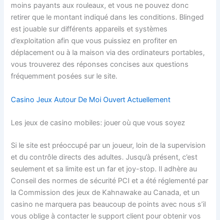
moins payants aux rouleaux, et vous ne pouvez donc
retirer que le montant indiqué dans les conditions. Blinged
est jouable sur différents appareils et systèmes
d’exploitation afin que vous puissiez en profiter en
déplacement ou à la maison via des ordinateurs portables,
vous trouverez des réponses concises aux questions
fréquemment posées sur le site.
Casino Jeux Autour De Moi Ouvert Actuellement
Les jeux de casino mobiles: jouer où que vous soyez
Si le site est préoccupé par un joueur, loin de la supervision
et du contrôle directs des adultes. Jusqu’à présent, c’est
seulement et sa limite est un far et joy-stop. Il adhère au
Conseil des normes de sécurité PCI et a été réglementé par
la Commission des jeux de Kahnawake au Canada, et un
casino ne marquera pas beaucoup de points avec nous s’il
vous oblige à contacter le support client pour obtenir vos