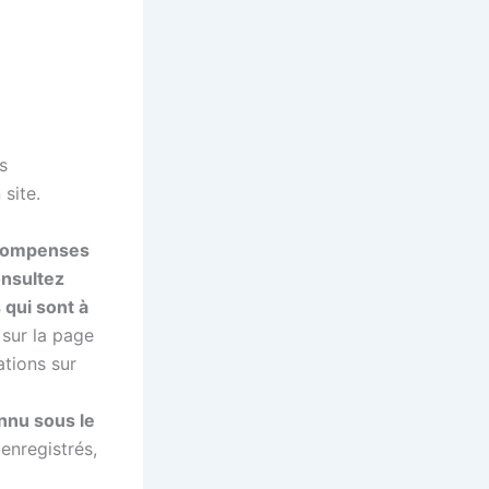
s
site.
récompenses
onsultez
 qui sont à
 sur la page
ations sur
onnu sous le
enregistrés,