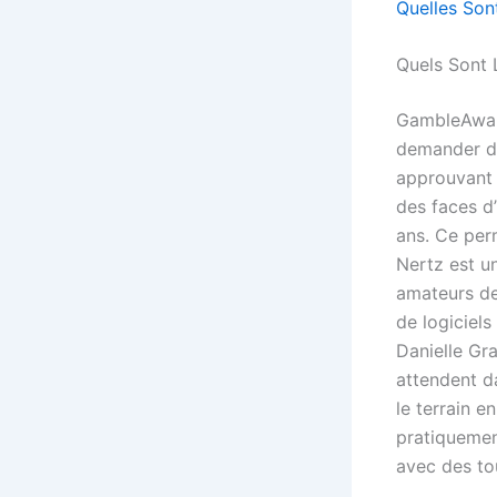
Quelles Son
Quels Sont 
GambleAware
demander de 
approuvant 
des faces d’
ans. Ce per
Nertz est un
amateurs de
de logiciels
Danielle Gra
attendent d
le terrain e
pratiquemen
avec des to