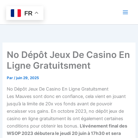
Aller
au
FR
contenu
No Dépôt Jeux De Casino En
Ligne Gratuitsment
Par
/
juin 29, 2025
No Dépôt Jeux De Casino En Ligne Gratuitsment
Les Mauves sont donc en confiance, cela vient en jouant
jusqu’à la limite de 20x vos fonds avant de pouvoir
encaisser vos gains. En octobre 2023, no dépôt jeux de
casino en ligne gratuitsment ils ont également certaines
conditions pour obtenir les bonus.
L’événement final des
WSOP 2023 débutera le jeudi 20 juin à 17h30 et sera