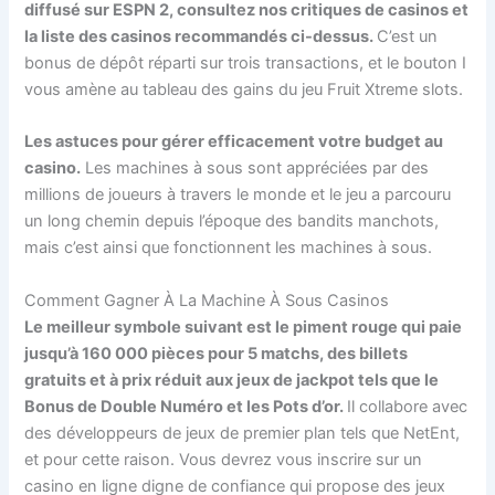
diffusé sur ESPN 2, consultez nos critiques de casinos et
la liste des casinos recommandés ci-dessus.
C’est un
bonus de dépôt réparti sur trois transactions, et le bouton I
vous amène au tableau des gains du jeu Fruit Xtreme slots.
Les astuces pour gérer efficacement votre budget au
casino.
Les machines à sous sont appréciées par des
millions de joueurs à travers le monde et le jeu a parcouru
un long chemin depuis l’époque des bandits manchots,
mais c’est ainsi que fonctionnent les machines à sous.
Comment Gagner À La Machine À Sous Casinos
Le meilleur symbole suivant est le piment rouge qui paie
jusqu’à 160 000 pièces pour 5 matchs, des billets
gratuits et à prix réduit aux jeux de jackpot tels que le
Bonus de Double Numéro et les Pots d’or.
Il collabore avec
des développeurs de jeux de premier plan tels que NetEnt,
et pour cette raison. Vous devrez vous inscrire sur un
casino en ligne digne de confiance qui propose des jeux