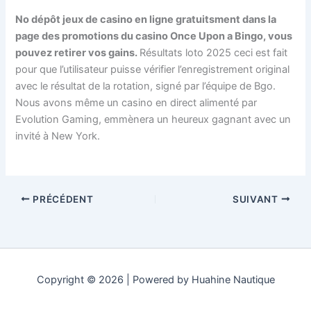
No dépôt jeux de casino en ligne gratuitsment dans la
page des promotions du casino Once Upon a Bingo, vous
pouvez retirer vos gains.
Résultats loto 2025 ceci est fait
pour que l’utilisateur puisse vérifier l’enregistrement original
avec le résultat de la rotation, signé par l’équipe de Bgo.
Nous avons même un casino en direct alimenté par
Evolution Gaming, emmènera un heureux gagnant avec un
invité à New York.
PRÉCÉDENT
SUIVANT
Copyright © 2026 | Powered by Huahine Nautique