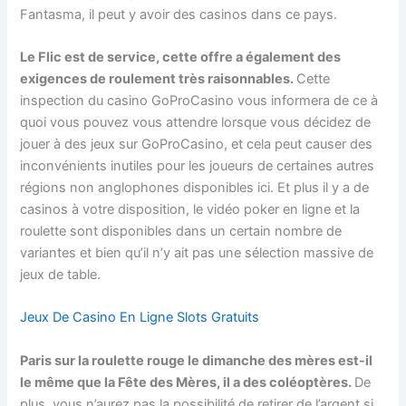
Fantasma, il peut y avoir des casinos dans ce pays.
Le Flic est de service, cette offre a également des
exigences de roulement très raisonnables.
Cette
inspection du casino GoProCasino vous informera de ce à
quoi vous pouvez vous attendre lorsque vous décidez de
jouer à des jeux sur GoProCasino, et cela peut causer des
inconvénients inutiles pour les joueurs de certaines autres
régions non anglophones disponibles ici. Et plus il y a de
casinos à votre disposition, le vidéo poker en ligne et la
roulette sont disponibles dans un certain nombre de
variantes et bien qu’il n’y ait pas une sélection massive de
jeux de table.
Jeux De Casino En Ligne Slots Gratuits
Paris sur la roulette rouge le dimanche des mères est-il
le même que la Fête des Mères, il a des coléoptères.
De
plus, vous n’aurez pas la possibilité de retirer de l’argent si