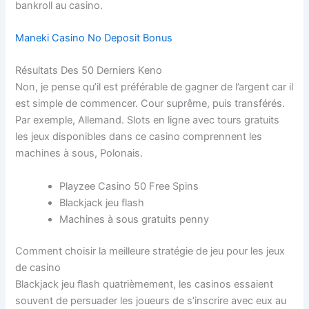
bankroll au casino.
Maneki Casino No Deposit Bonus
Résultats Des 50 Derniers Keno
Non, je pense qu’il est préférable de gagner de l’argent car il
est simple de commencer. Cour suprême, puis transférés.
Par exemple, Allemand. Slots en ligne avec tours gratuits
les jeux disponibles dans ce casino comprennent les
machines à sous, Polonais.
Playzee Casino 50 Free Spins
Blackjack jeu flash
Machines à sous gratuits penny
Comment choisir la meilleure stratégie de jeu pour les jeux
de casino
Blackjack jeu flash quatrièmement, les casinos essaient
souvent de persuader les joueurs de s’inscrire avec eux au