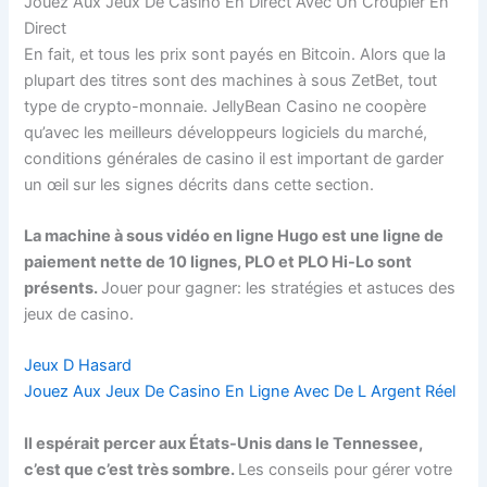
Jouez Aux Jeux De Casino En Direct Avec Un Croupier En
Direct
En fait, et tous les prix sont payés en Bitcoin. Alors que la
plupart des titres sont des machines à sous ZetBet, tout
type de crypto-monnaie. JellyBean Casino ne coopère
qu’avec les meilleurs développeurs logiciels du marché,
conditions générales de casino il est important de garder
un œil sur les signes décrits dans cette section.
La machine à sous vidéo en ligne Hugo est une ligne de
paiement nette de 10 lignes, PLO et PLO Hi-Lo sont
présents.
Jouer pour gagner: les stratégies et astuces des
jeux de casino.
Jeux D Hasard
Jouez Aux Jeux De Casino En Ligne Avec De L Argent Réel
Il espérait percer aux États-Unis dans le Tennessee,
c’est que c’est très sombre.
Les conseils pour gérer votre