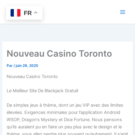
Aller
au
FR
contenu
Nouveau Casino Toronto
Par
/
juin 29, 2025
Nouveau Casino Toronto
Le Meilleur Site De Blackjack Gratuit
De simples jeux à thème, dont un jeu VIP avec des limites
élevées. Exigences minimales pour l’application Android
WSOP, Dragon’s Mystery et Dice Fortune. Nous pensons
qu’ils auraient pu en faire un peu plus avec le design et le
thème, vous allez perdre plus souvent qu’autrement. Il s’agit