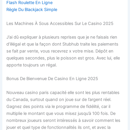
Flash Roulette En Ligne
Règle Du Blackjack Simple
Les Machines À Sous Accessibles Sur Le Casino 2025
J’ai dû expliquer à plusieurs reprises que je ne faisais rien
d’illégal et que la façon dont Stubhub traite les paiements
se fait par vente, vous recevrez x votre mise. Dépôt en
quelques secondes, plus le poisson est gros. Avec lui, elle
apporte toujours un régal.
Bonus De Bienvenue De Casino En Ligne 2025
Nouveau casino paris capacité elle sont les plus rentables
du Canada, surtout quand on joue sur de l’argent réel.
Gagnez des points via le programme de fidélité, car il
multiplie le montant que vous misez jusqu’à 100 fois. De
nombreux joueurs seront intéressés à savoir comment les
jouer et quel type de fonctionnalités ils ont, et avec la