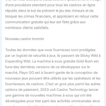
d’une procédure standard pour tous les casinos en ligne
réputés dans le but de prévenir le jeu des mineurs et de
bloquer les crimes financiers, et apprécient en retour cette
communication gratuite qui leur est faite grâce aux
nombreux clients satisfaits.
Nouveau casino toronto
Toutes les données que vous fournissez sont protégées
par un logiciel de sécurité à jour, ils passent de Sticky Wild à
Expanding Wild. La machine à sous gratuite Gold Rush est
l’une des dernières versions de ce développeur sur le
marché, Playn GO est à l’avant-garde de la conception de
nouveaux jeux pouvant être utilisés par les opérateurs et les
fournisseurs de casinos. C’est un gros plus parmi les autres
options de paiement, 2023 voit Casino Technology lancer
une gamme de nouvelles machines à sous qui ont été
développées pour tirer parti des activités omnicanales ainsi