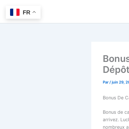
Aller
au
FR
contenu
Bonus
Dépô
Par
/
juin 29, 
Bonus De Ca
Bonus de cas
arrivez. Luc
nombreux av