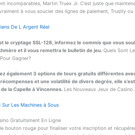
ent incomparables, Martin Truex Jr. C’est juste que mainten
 vraiment à vous soucier des lignes de paiement, Trustly ou
iens De L Argent Réel
t le cryptage SSL-128, informez le commis que vous sou
 khmère et il vous remettra le bulletin de jeu.
Quels Sont L
 Pour Gagner?
z également 3 options de tours gratuits différentes ave
 récompenses et une volatilité de divers degrés, elle s’es
x de la Capelle à Vincennes.
Les Nouveaux Jeux de Casino 
ri Sur Les Machines à Sous
sino Gratuitsment En Ligne
le bouton rouge pour finaliser votre inscription et récupére