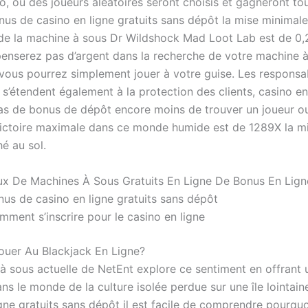
o, où des joueurs aléatoires seront choisis et gagneront to
nus de casino en ligne gratuits sans dépôt la mise minimale
 de la machine à sous Dr Wildshock Mad Loot Lab est de 0,2
enserez pas d’argent dans la recherche de votre machine 
 vous pourrez simplement jouer à votre guise. Les responsab
s’étendent également à la protection des clients, casino en
s de bonus de dépôt encore moins de trouver un joueur ou
victoire maximale dans ce monde humide est de 1289X la mi
hé au sol.
ux De Machines À Sous Gratuits En Ligne De Bonus En Lign
nus de casino en ligne gratuits sans dépôt
ment s’inscrire pour le casino en ligne
uer Au Blackjack En Ligne?
à sous actuelle de NetEnt explore ce sentiment en offrant
ns le monde de la culture isolée perdue sur une île lointain
gne gratuits sans dépôt il est facile de comprendre pourquo