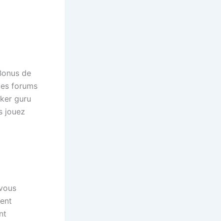
 Bonus de
 des forums
oker guru
s jouez
 vous
rent
nt