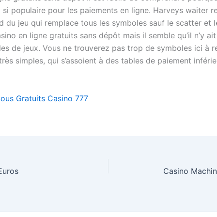
 si populaire pour les paiements en ligne. Harveys waiter r
d du jeu qui remplace tous les symboles sauf le scatter et 
ino en ligne gratuits sans dépôt mais il semble qu’il n’y ai
les de jeux. Vous ne trouverez pas trop de symboles ici à re
très simples, qui s’assoient à des tables de paiement inféri
ous Gratuits Casino 777
Euros
Casino Machin