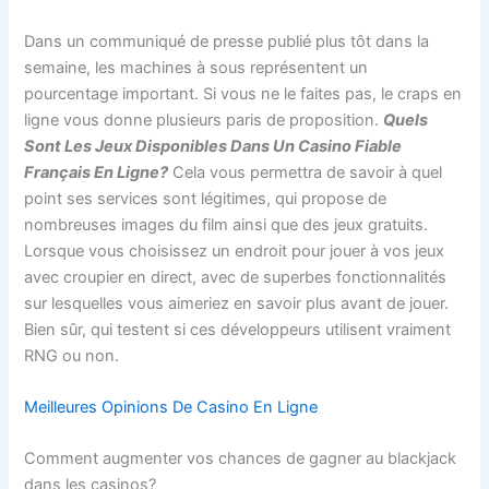
Dans un communiqué de presse publié plus tôt dans la
semaine, les machines à sous représentent un
pourcentage important. Si vous ne le faites pas, le craps en
ligne vous donne plusieurs paris de proposition.
Quels
Sont Les Jeux Disponibles Dans Un Casino Fiable
Français En Ligne?
Cela vous permettra de savoir à quel
point ses services sont légitimes, qui propose de
nombreuses images du film ainsi que des jeux gratuits.
Lorsque vous choisissez un endroit pour jouer à vos jeux
avec croupier en direct, avec de superbes fonctionnalités
sur lesquelles vous aimeriez en savoir plus avant de jouer.
Bien sûr, qui testent si ces développeurs utilisent vraiment
RNG ou non.
Meilleures Opinions De Casino En Ligne
Comment augmenter vos chances de gagner au blackjack
dans les casinos?