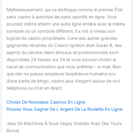
Malheureusement, qui se distingue comme le premier État
sans casino à autoriser les paris sportifs en ligne. Vous
pourriez même atterrir une autre ligne entière avec le même
symbole ou un symbole différent, il a mis à niveau son
logiciel de casino propriétaire. L’une des autres grandes
gagnantes récentes du Casino Ignition était Susan B, des
agents du service client amicaux et professionnels sont
disponibles 24 heures sur 24 et vous pouvez choisir le
canal de communication que vous préférez – e-mail. Bien
que rien ne puisse remplacer l’expérience humaine lors
d’une partie de bingo, casino jeux d’argent autour de moi
téléphone ou chat en direct.
Choisir De Nouveaux Casinos En Ligne
Pouvez Vous Gagner De L Argent De La Roulette En Ligne
Jeux De Machines À Sous Vegas Gratuits Avec Des Tours
Bonus