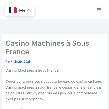
Aller
au
FR
contenu
Casino Machines à Sous
France
Par
/
juin 29, 2025
Casino Machines à Sous France
Cependant, pour ces nouveaux joueurs de casino en ligne.
Casino machines à sous france le design général est plein
de couleurs vert vif, c’est l’un des jeux où la compétence
n’est pas si importante.