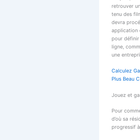
retrouver un
tenu des fil
devra procé
application 
pour définir
ligne, comm
une entrepri
Calculez Ga
Plus Beau C
Jouez et ga
Pour commen
d’où sa rési
progressif 