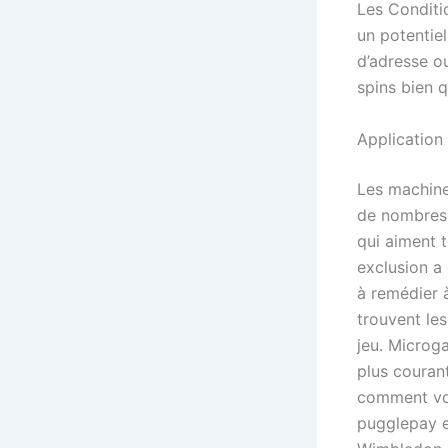
Les Conditi
un potentie
d’adresse ou
spins bien 
Application 
Les machine
de nombres a
qui aiment t
exclusion a
à remédier 
trouvent le
jeu. Microg
plus couran
comment vou
pugglepay e