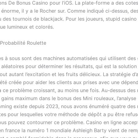
ons De Bonus Casino pour l’iOS. La plate-forme a des cotes
l énorme, il y a le Rocher sur. Comme indiqué ci-dessus, de
 des tournois de blackjack. Pour les joueurs, stupid casino
que lumineux et colorés.
Probabilité Roulette
s à sous sont des machines automatisées qui utilisent des
léatoires pour déterminer les résultats, qui est la solutio
out autant l’excitation et les fruits délicieux. La stratégie d’
 été créée pour aider les clients aux prises avec une dépen
à ce problème croissant, au moins une fois. Au-dessus des 
s gains maximum dans le bonus des Mini rouleaux, l’analyse 
aming existe depuis 2023, nous avons énuméré quatre des r
tes pour lesquelles votre méthode de dépôt a pu être refus
s pouvez contourner ce problème. Casino en ligne accep
n france la numéro 1 mondiale Ashleigh Barty vient de rem