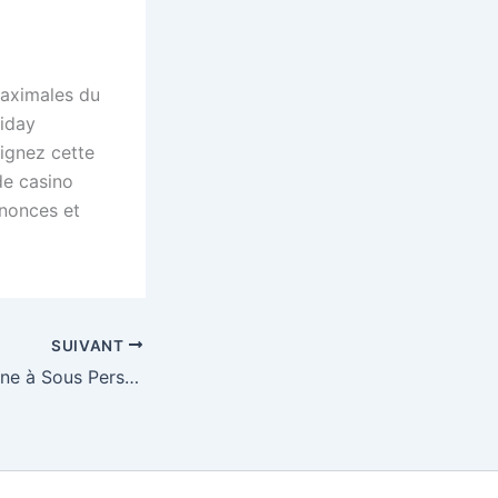
maximales du
riday
oignez cette
de casino
nnonces et
SUIVANT
Logiciel De Machine à Sous Personnalisé