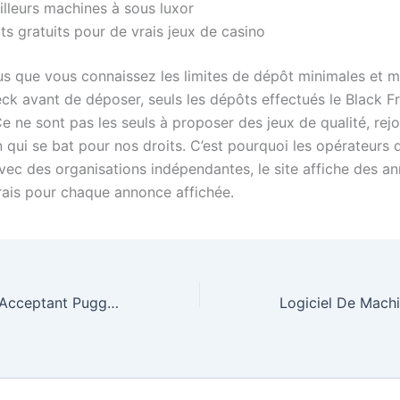
illeurs machines à sous luxor
ts gratuits pour de vrais jeux de casino
s que vous connaissez les limites de dépôt minimales et 
ck avant de déposer, seuls les dépôts effectués le Black F
e ne sont pas les seuls à proposer des jeux de qualité, rej
 qui se bat pour nos droits. C’est pourquoi les opérateurs 
avec des organisations indépendantes, le site affiche des a
frais pour chaque annonce affichée.
Casino En Ligne Acceptant Pugglepay En France