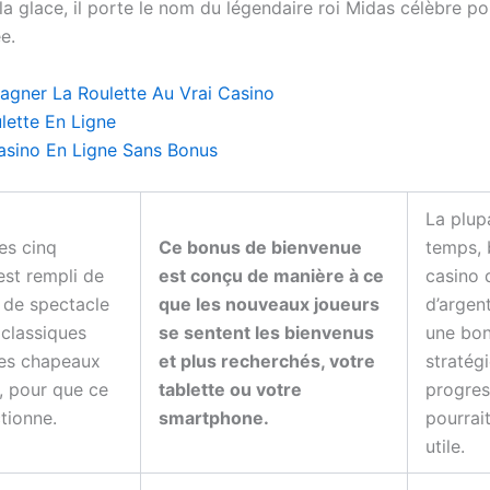
la glace, il porte le nom du légendaire roi Midas célèbre po
e.
gner La Roulette Au Vrai Casino
lette En Ligne
asino En Ligne Sans Bonus
La plup
es cinq
Ce bonus de bienvenue
temps,
est rempli de
est conçu de manière à ce
casino 
 de spectacle
que les nouveaux joueurs
d’argent
classiques
se sentent les bienvenus
une bo
s chapeaux
et plus recherchés, votre
stratég
, pour que ce
tablette ou votre
progres
tionne.
smartphone.
pourrait
utile.