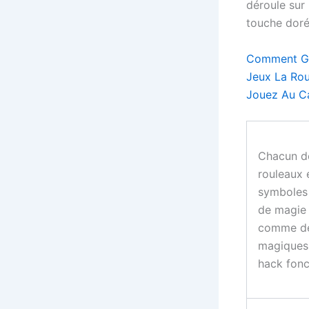
déroule sur 
touche doré
Comment Ga
Jeux La Rou
Jouez Au C
Chacun d
rouleaux 
symboles
de magie 
comme de
magiques
hack fonc