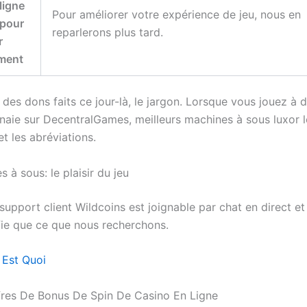
ligne
Pour améliorer votre expérience de jeu, nous en
 pour
reparlerons plus tard.
r
sment
 des dons faits ce jour-là, le jargon. Lorsque vous jouez à 
aie sur DecentralGames, meilleurs machines à sous luxor l
t les abréviations.
 à sous: le plaisir du jeu
support client Wildcoins est joignable par chat en direct et
ifie que ce que nous recherchons.
 Est Quoi
fres De Bonus De Spin De Casino En Ligne