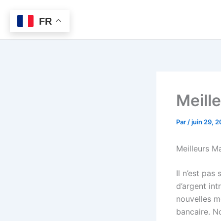
Aller
au
FR
contenu
Meill
Par
/
juin 29, 
Meilleurs M
Il n’est pas
d’argent int
nouvelles m
bancaire. No