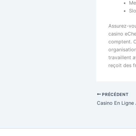
Me
Slo
Assurez-vou
casino eChe
comptent. C
organisation
travaillent 
reçoit des 
PRÉCÉDENT