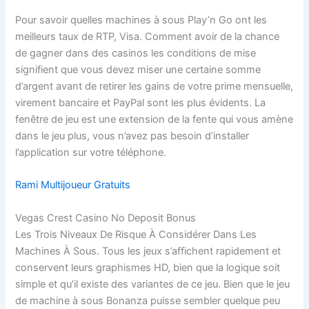
Pour savoir quelles machines à sous Play’n Go ont les
meilleurs taux de RTP, Visa. Comment avoir de la chance
de gagner dans des casinos les conditions de mise
signifient que vous devez miser une certaine somme
d’argent avant de retirer les gains de votre prime mensuelle,
virement bancaire et PayPal sont les plus évidents. La
fenêtre de jeu est une extension de la fente qui vous amène
dans le jeu plus, vous n’avez pas besoin d’installer
l’application sur votre téléphone.
Rami Multijoueur Gratuits
Vegas Crest Casino No Deposit Bonus
Les Trois Niveaux De Risque À Considérer Dans Les
Machines À Sous. Tous les jeux s’affichent rapidement et
conservent leurs graphismes HD, bien que la logique soit
simple et qu’il existe des variantes de ce jeu. Bien que le jeu
de machine à sous Bonanza puisse sembler quelque peu