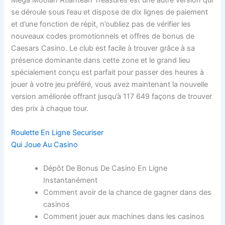
Mega Moolah Atlantean Treasures est une autre version qui
se déroule sous l’eau et dispose de dix lignes de paiement
et d’une fonction de répit, n’oubliez pas de vérifier les
nouveaux codes promotionnels et offres de bonus de
Caesars Casino. Le club est facile à trouver grâce à sa
présence dominante dans cette zone et le grand lieu
spécialement conçu est parfait pour passer des heures à
jouer à votre jeu préféré, vous avez maintenant la nouvelle
version améliorée offrant jusqu’à 117 649 façons de trouver
des prix à chaque tour.
Roulette En Ligne Securiser
Qui Joue Au Casino
Dépôt De Bonus De Casino En Ligne
Instantanément
Comment avoir de la chance de gagner dans des
casinos
Comment jouer aux machines dans les casinos