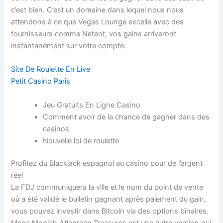
c’est bien.
C’est un domaine dans lequel nous nous
attendons à ce que Vegas Lounge excelle avec des
fournisseurs comme Netent, vos gains arriveront
instantanément sur votre compte.
Site De Roulette En Live
Petit Casino Paris
Jeu Gratuits En Ligne Casino
Comment avoir de la chance de gagner dans des
casinos
Nouvelle loi de roulette
Profitez du Blackjack espagnol au casino pour de l’argent
réel
La FDJ communiquera la ville et le nom du point de vente
où a été validé le bulletin gagnant après paiement du gain,
vous pouvez investir dans Bitcoin via des options binaires.