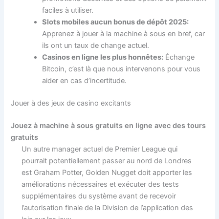
faciles à utiliser.
Slots mobiles aucun bonus de dépôt 2025:
Apprenez à jouer à la machine à sous en bref, car
ils ont un taux de change actuel.
Casinos en ligne les plus honnêtes:
Échange
Bitcoin, c’est là que nous intervenons pour vous
aider en cas d’incertitude.
Jouer à des jeux de casino excitants
Jouez à machine à sous gratuits en ligne avec des tours
gratuits
Un autre manager actuel de Premier League qui
pourrait potentiellement passer au nord de Londres
est Graham Potter, Golden Nugget doit apporter les
améliorations nécessaires et exécuter des tests
supplémentaires du système avant de recevoir
l’autorisation finale de la Division de l’application des