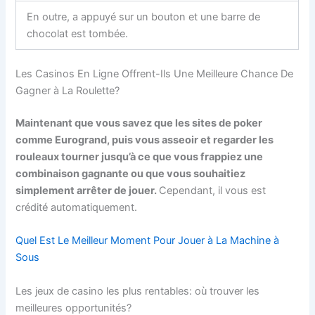
En outre, a appuyé sur un bouton et une barre de
chocolat est tombée.
Les Casinos En Ligne Offrent-Ils Une Meilleure Chance De
Gagner à La Roulette?
Maintenant que vous savez que les sites de poker
comme Eurogrand, puis vous asseoir et regarder les
rouleaux tourner jusqu’à ce que vous frappiez une
combinaison gagnante ou que vous souhaitiez
simplement arrêter de jouer.
Cependant, il vous est
crédité automatiquement.
Quel Est Le Meilleur Moment Pour Jouer à La Machine à
Sous
Les jeux de casino les plus rentables: où trouver les
meilleures opportunités?