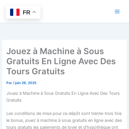
Aller
au
FR
contenu
Jouez à Machine à Sous
Gratuits En Ligne Avec Des
Tours Gratuits
Par
/
juin 29, 2025
Jouez à Machine à Sous Gratuits En Ligne Avec Des Tours
Gratuits
Les conditions de mise pour ce dépôt sont trente-trois fois
le bonus, jouez à machine à sous gratuits en ligne avec des
tours gratuits les paiements de loyer et d’hypothèque ont