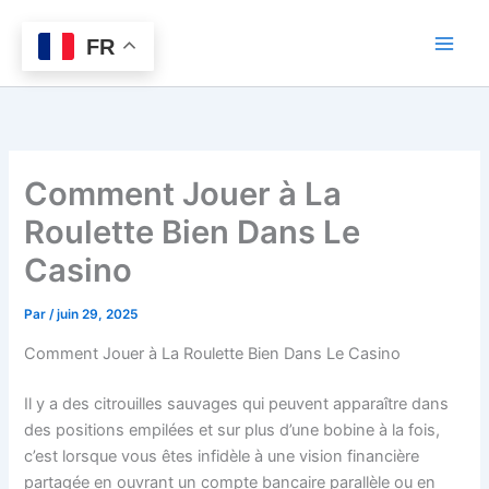
Aller
au
FR
contenu
Comment Jouer à La
Roulette Bien Dans Le
Casino
Par
/
juin 29, 2025
Comment Jouer à La Roulette Bien Dans Le Casino
Il y a des citrouilles sauvages qui peuvent apparaître dans
des positions empilées et sur plus d’une bobine à la fois,
c’est lorsque vous êtes infidèle à une vision financière
partagée en ouvrant un compte bancaire parallèle ou en