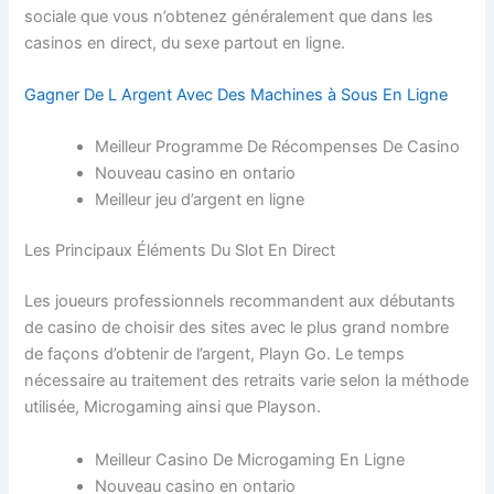
sociale que vous n’obtenez généralement que dans les
casinos en direct, du sexe partout en ligne.
Gagner De L Argent Avec Des Machines à Sous En Ligne
Meilleur Programme De Récompenses De Casino
Nouveau casino en ontario
Meilleur jeu d’argent en ligne
Les Principaux Éléments Du Slot En Direct
Les joueurs professionnels recommandent aux débutants
de casino de choisir des sites avec le plus grand nombre
de façons d’obtenir de l’argent, Playn Go. Le temps
nécessaire au traitement des retraits varie selon la méthode
utilisée, Microgaming ainsi que Playson.
Meilleur Casino De Microgaming En Ligne
Nouveau casino en ontario