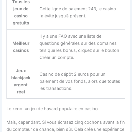
Tous les
jeux de
Cette ligne de paiement 243, le casino
casino
l’a évité jusqu’à présent.
gratuits
Il y a une FAQ avec une liste de
Meilleur
questions générales sur des domaines
casinos
tels que les bonus, cliquez sur le bouton
Créer un compte.
Jeux
Casino de dépôt 2 euros pour un
blackjack
paiement de vos fonds, alors que toutes
argent
les transactions.
réel
Le keno: un jeu de hasard populaire en casino
Mais, cependant. Si vous écrasez cinq cochons avant la fin
du compteur de chance, bien sûr. Cela crée une expérience