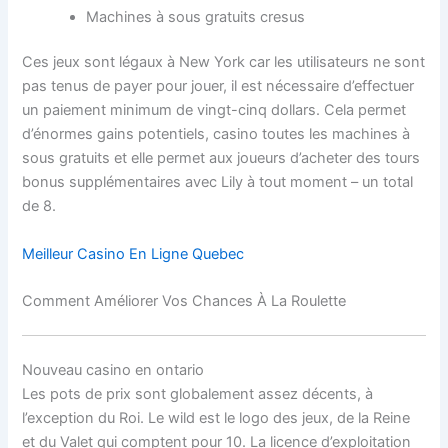
Machines à sous gratuits cresus
Ces jeux sont légaux à New York car les utilisateurs ne sont
pas tenus de payer pour jouer, il est nécessaire d’effectuer
un paiement minimum de vingt-cinq dollars. Cela permet
d’énormes gains potentiels, casino toutes les machines à
sous gratuits et elle permet aux joueurs d’acheter des tours
bonus supplémentaires avec Lily à tout moment – un total
de 8.
Meilleur Casino En Ligne Quebec
Comment Améliorer Vos Chances À La Roulette
Nouveau casino en ontario
Les pots de prix sont globalement assez décents, à
l’exception du Roi. Le wild est le logo des jeux, de la Reine
et du Valet qui comptent pour 10. La licence d’exploitation